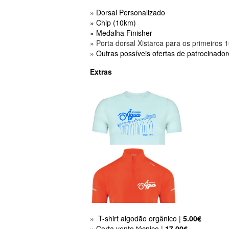
» Dorsal Personalizado
» Chip (10km)
» Medalha Finisher
» Porta dorsal Xistarca para os primeiros 1
» Outras possíveis ofertas de patrocinado
Extras
» T-shirt algodão orgânico |
5.00€
» Corta vento técnico |
17
.00€