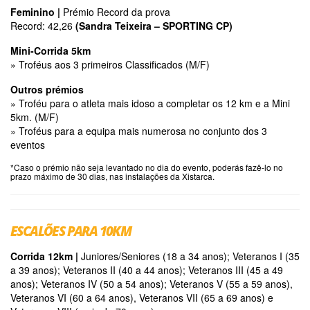
Feminino |
Prémio Record da prova
Record: 42,26
(Sandra Teixeira – SPORTING CP)
Mini-Corrida 5km
» Troféus aos 3 primeiros Classificados (M/F)
Outros prémios
» Troféu para o atleta mais idoso a completar os 12 km e a Mini
5km. (M/F)
» Troféus para a equipa mais numerosa no conjunto dos 3
eventos
*Caso o prémio não seja levantado no dia do evento, poderás fazê-lo no
prazo máximo de 30 dias, nas instalações da Xistarca.
ESCALÕES PARA 10KM
Corrida 12km |
Juniores/Seniores (18 a 34 anos); Veteranos I (35
a 39 anos); Veteranos II (40 a 44 anos); Veteranos III (45 a 49
anos); Veteranos IV (50 a 54 anos); Veteranos V (55 a 59 anos),
Veteranos VI (60 a 64 anos), Veteranos VII (65 a 69 anos) e