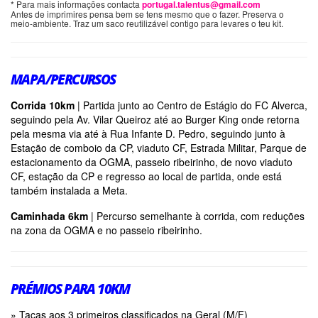
* Para mais informações contacta
portugal.talentus@gmail.com
Antes de imprimires pensa bem se tens mesmo que o fazer. Preserva o
meio-ambiente. Traz um saco reutilizável contigo para levares o teu kit.
MAPA/PERCURSOS
Corrida 10km
|
Partida
junto ao Centro de Estágio do FC Alverca,
seguindo pela Av. Vilar Queiroz até ao Burger King onde retorna
pela mesma via até à Rua Infante D. Pedro, seguindo junto à
Estação de comboio da CP, viaduto CF, Estrada Militar, Parque de
estacionamento da OGMA, passeio ribeirinho, de novo viaduto
CF, estação da CP e regresso ao local de partida, onde está
também instalada a Meta.
Caminhada 6km
| Percurso semelhante à corrida, com reduções
na zona da OGMA e no passeio ribeirinho.
PRÉMIOS PARA 10KM
» Taças aos 3 primeiros classificados na Geral (M/F)