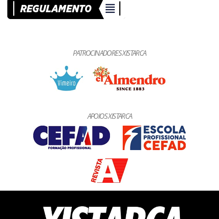
PATROCINADORES XISTARCA
APOIOS XISTARCA