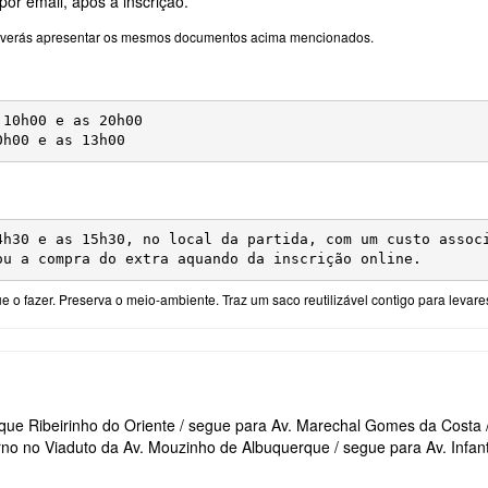
por email, após a inscrição.
e, deverás apresentar os mesmos documentos acima mencionados.
10h00 e as 20h00

0h00 e as 13h00
4h30 e as 15h30, no 
local da partida
, com um custo associ
ou a compra do extra aquando da inscrição online.
 fazer. Preserva o meio-ambiente. Traz um saco reutilizável contigo para levares 
que Ribeirinho do Oriente / segue para Av. Marechal Gomes da Costa / 
torno no Viaduto da Av. Mouzinho de Albuquerque / segue para Av. Infan