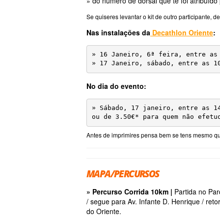
» do número de dorsal que te foi atribuído 
Se quiseres levantar o kit de outro participant
Nas instalações da
Decathlon Oriente
:
» 16 Janeiro, 6ª feira, entre as 
» 17 Janeiro, sábado, entre as 1
No dia do evento:
» Sábado, 17 janeiro, entre as 1
ou de 3.50€* para quem não efetu
Antes de imprimires pensa bem se tens mesmo que o
MAPA/PERCURSOS
» Percurso Corrida 10km |
Partida no Par
/ segue para Av. Infante D. Henrique / re
do Oriente.