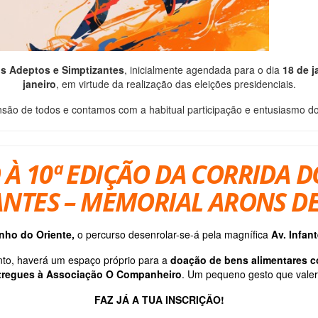
os Adeptos e Simptizantes
, inicialmente agendada para o dia
18 de j
janeiro
, em virtude da realização das eleições presidenciais.
o de todos e contamos com a habitual participação e entusiasmo dos 
 À 10
ª EDIÇÃO DA CORRIDA 
ANTES – MEMORIAL ARONS D
nho do Oriente,
o percurso desenrolar-se-á pela magnífica
Av. Infan
nto, haverá um espaço próprio para a
doação de bens alimentares c
tregues à Associação O Companheiro
. Um pequeno gesto que valer
FAZ JÁ A TUA INSCRIÇÃO!