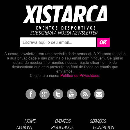
SUBSCREVA A NOSSA NEWSLETTER
A nossa newsletter tem uma periodicidade semanal. A Xistarca respeita
a sua privacidade e não partilha o seu email com ninguém. Se quiser
deixar de receber informações nossas, basta clicar no link de
desinscrição que está presente no final de todos os emails que
enviamos.
Consulte a nossa
Política de Privacidade
.
HOME
EVENTOS
SERVIÇOS
NOTÍCIAS
RESULTADOS
CONTACTOS