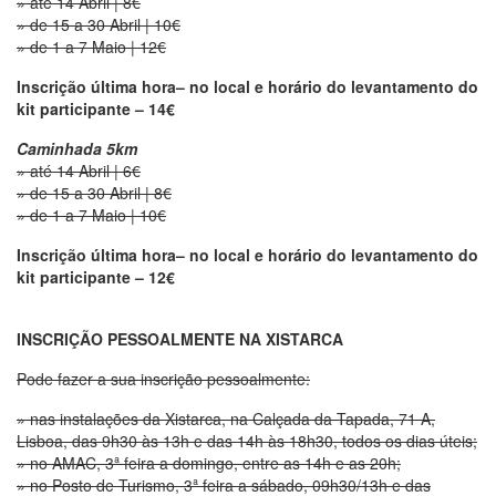
» até 14 Abril | 8€
» de 15 a 30 Abril | 10€
» de 1 a 7 Maio | 12€
Inscrição última hora– no local e horário do levantamento do
kit participante – 14€
Caminhada 5km
» até 14 Abril | 6€
» de 15 a 30 Abril | 8€
» de 1 a 7 Maio | 10€
Inscrição última hora– no local e horário do levantamento do
kit participante – 12€
INSCRIÇÃO PESSOALMENTE NA XISTARCA
Pode fazer a sua inscrição pessoalmente:
» nas instalações da Xistarca, na Calçada da Tapada, 71 A,
Lisboa, das 9h30 às 13h e das 14h às 18h30, todos os dias úteis;
» no AMAC, 3ª feira a domingo, entre as 14h e as 20h;
» no Posto de Turismo, 3ª feira a sábado, 09h30/13h e das