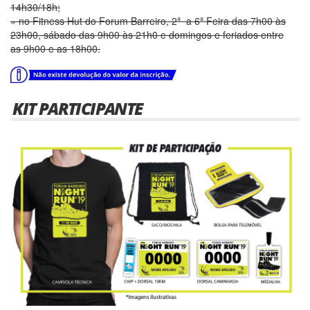
14h30/18h;
» no Fitness Hut do Forum Barreiro, 2ª a 6ª Feira das 7h00 às
23h00, sábado das 9h00 às 21h0 e domingos e feriados entre
as 9h00 e as 18h00.
KIT PARTICIPANTE