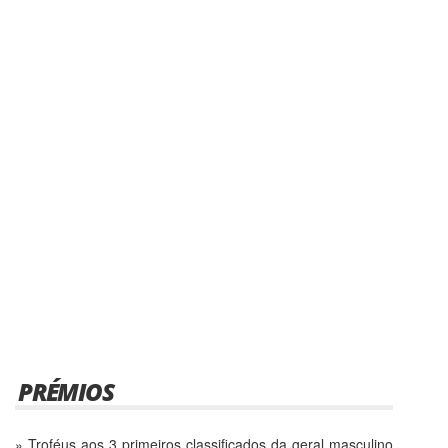
PRÉMIOS
» Troféus aos 3 primeiros classificados da geral masculino