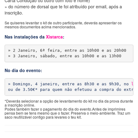
Carta Condução ou outro com foto e nome)
» do número de dorsal que te foi atribuído por email, após a
inscrição.
Se quiseres levantar o kit de outro participante, deverás apresentar os
mesmos documentos acima mencionados.
Nas instalações da
Xistarca
:
» 2 Janeiro, 6ª feira, entre as 10h00 e as 20h00

» 3 Janeiro, sábado, entre as 10h00 e as 13h00
No dia do evento:
» Domingo, 4 janeiro, entre as 8h30 e as 9h30, no 
lo
*Deverás selecionar a opção de levantamento do kit no dia da prova durante
a inscrição online.
Podes também fazer o pagamento do dia do evento.Antes de imprimires
pensa bem se tens mesmo que o fazer. Preserva o meio-ambiente. Traz um
saco reutilizável contigo para levares o teu kit.