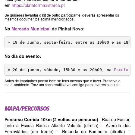
em
https://plataformaxistarca.pt
Se quiseres levantar o kit de outro participante, deverás apresentar os
mesmos documentos acima mencionados.
No
Mercado Municipal
de Pinhal Novo:
» 19 de Junho, sexta-feira, entre as 10h00 e as 18h0
No dia do evento:
» 20 de junho, sábado, 15h30 e as 20h00, na 
Escola B
Antes de imprimires pensa bem se tens mesmo que o fazer. Preserva o
meio-ambiente. Traz um saco reutilizável contigo para levares o teu kit.
MAPA/PERCURSOS
Percurso Corrida 10km (2 voltas ao percurso) |
Rua do Factor,
junto à Escola Básica Alberto Valente (direita) – Avenida dos
Ferroviários (em frente) – Rotunda do Bombeiro (direita) –