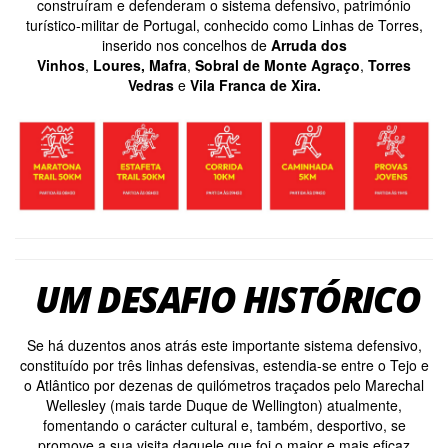
construíram e defenderam o sistema defensivo, património
turístico-militar de Portugal, conhecido como Linhas de Torres,
inserido nos concelhos de
Arruda dos
Vinhos
,
Loures
,
Mafra
,
Sobral de Monte Agraço
,
Torres
Vedras
e
Vila Franca de Xira
.
UM DESAFIO HISTÓRICO
Se há duzentos anos atrás este importante sistema defensivo,
constituído por três linhas defensivas, estendia-se entre o Tejo e
o Atlântico por dezenas de quilómetros traçados pelo Marechal
Wellesley (mais tarde Duque de Wellington) atualmente,
fomentando o carácter cultural e, também, desportivo, se
promove a sua visita daquele que foi o maior e mais eficaz