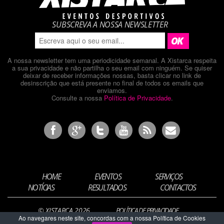
SUBSCREVA A NOSSA NEWSLETTER
A nossa newsletter tem uma periodicidade semanal. A Xistarca respeita
a sua privacidade e não partilha o seu email com ninguém. Se quiser
deixar de receber informações nossas, basta clicar no link de
desinscrição que está presente no final de todos os emails que
enviamos.
Consulte a nossa
Política de Privacidade
.
HOME
EVENTOS
SERVIÇOS
NOTÍCIAS
RESULTADOS
CONTACTOS
© XISTARCA 2026
POLÍTICA DE PRIVACIDADE
Ao navegares neste site, concordas com a nossa Política de Cookies
DESIGN BY
ARTCHIADO.PT