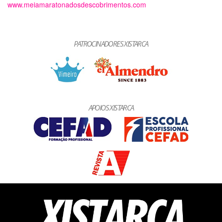
www.meiamaratonadosdescobrimentos.com
PATROCINADORES XISTARCA
APOIOS XISTARCA