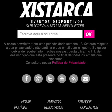
SUBSCREVA A NOSSA NEWSLETTER
A nossa newsletter tem uma periodicidade semanal. A Xistarca respeita
a sua privacidade e não partilha o seu email com ninguém. Se quiser
deixar de receber informações nossas, basta clicar no link de
desinscrição que está presente no final de todos os emails que
enviamos.
Consulte a nossa
Política de Privacidade
.
HOME
EVENTOS
SERVIÇOS
NOTÍCIAS
RESULTADOS
CONTACTOS