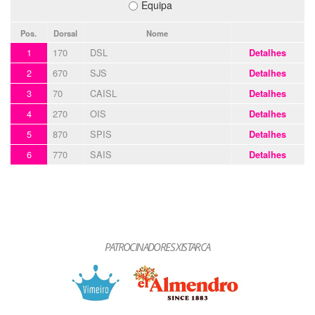
Equipa
Pos.
Dorsal
Nome
1
170
DSL
Detalhes
2
670
SJS
Detalhes
3
70
CAISL
Detalhes
4
270
OIS
Detalhes
5
870
SPIS
Detalhes
6
770
SAIS
Detalhes
PATROCINADORES XISTARCA