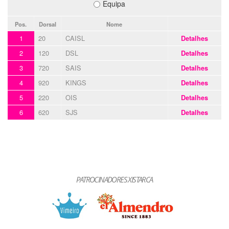
Equipa
Pos.
Dorsal
Nome
1
20
CAISL
Detalhes
2
120
DSL
Detalhes
3
720
SAIS
Detalhes
4
920
KINGS
Detalhes
5
220
OIS
Detalhes
6
620
SJS
Detalhes
PATROCINADORES XISTARCA