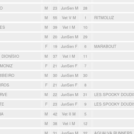
HO
M
23
JunSen M
28
M
55
Vet V M
1
RITMOLUZ
ES
M
39
Vet I M
10
M
20
JunSen M
29
F
19
JunSen F
6
MARABOUT
 DIONÍSIO
M
37
Vet I M
11
 MONIZ
F
21
JunSen F
7
RIBEIRO
M
30
JunSen M
30
IROS
F
21
JunSen F
8
RVE
M
22
JunSen M
31
LES SPOOKY DOUD
TE
F
23
JunSen F
9
LES SPOOKY DOUD
RA
M
42
Vet II M
5
M
38
Vet I M
12
M
31
JunSen M
32
AGUALVA RUNNERS