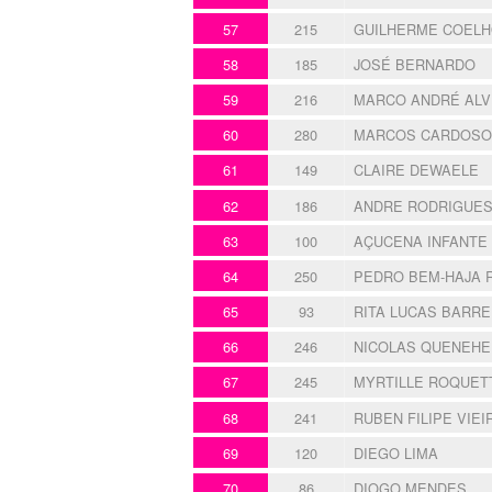
57
215
GUILHERME COEL
58
185
JOSÉ BERNARDO
59
216
MARCO ANDRÉ ALV
60
280
MARCOS CARDOSO
61
149
CLAIRE DEWAELE
62
186
ANDRE RODRIGUES
63
100
AÇUCENA INFANTE
64
250
PEDRO BEM-HAJA 
65
93
RITA LUCAS BARRE
66
246
NICOLAS QUENEHE
67
245
MYRTILLE ROQUET
68
241
RUBEN FILIPE VIEI
69
120
DIEGO LIMA
70
86
DIOGO MENDES