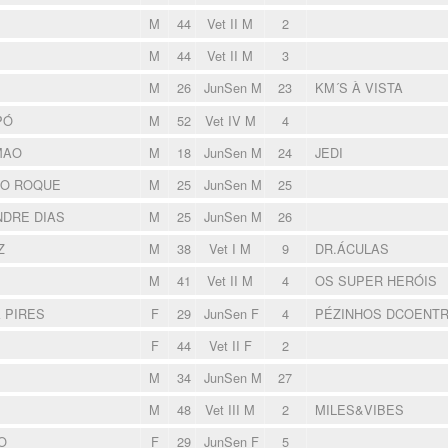
M
44
Vet II M
2
M
44
Vet II M
3
M
26
JunSen M
23
KM´S À VISTA
PÓ
M
52
Vet IV M
4
MAO
M
18
JunSen M
24
JEDI
DO ROQUE
M
25
JunSen M
25
DRE DIAS
M
25
JunSen M
26
Z
M
38
Vet I M
9
DR.ÁCULAS
M
41
Vet II M
4
OS SUPER HERÓIS
 PIRES
F
29
JunSen F
4
PÉZINHOS DCOENT
F
44
Vet II F
2
M
34
JunSen M
27
M
48
Vet III M
2
MILES&VIBES
O
F
29
JunSen F
5