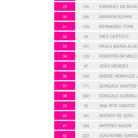
29
155
EMANUEL DA SILVA
30
290
MAKSYM KLYHIN
31
103
BERNARDO TOPA
32
34
INÊS CASTELO
33
151
PAULA MARIA ALVE
34
123
ROBERTA DA MELO
35
47
JOÃO MENDES
36
169
ANDRÉ HENRIQUE 
37
171
GONÇALO SANTOS 
38
292
GONÇALO SOBRAL
39
52
ANA RITA SANTOS
40
181
NOÉMIA DE JOÃO
41
183
ANTÓNIO ANJOS
42
223
GUILHERME SANTO