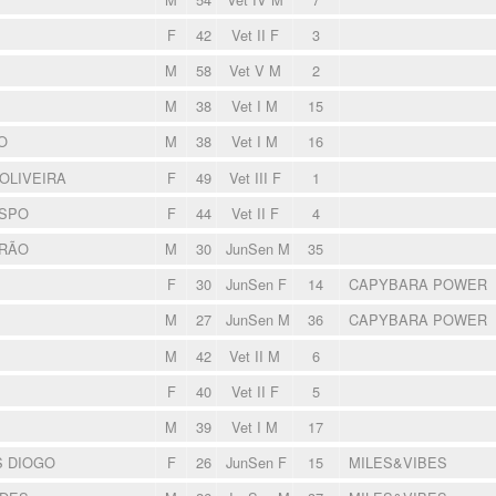
F
42
Vet II F
3
M
58
Vet V M
2
M
38
Vet I M
15
O
M
38
Vet I M
16
OLIVEIRA
F
49
Vet III F
1
ISPO
F
44
Vet II F
4
URÃO
M
30
JunSen M
35
F
30
JunSen F
14
CAPYBARA POWER
M
27
JunSen M
36
CAPYBARA POWER
M
42
Vet II M
6
F
40
Vet II F
5
M
39
Vet I M
17
 DIOGO
F
26
JunSen F
15
MILES&VIBES