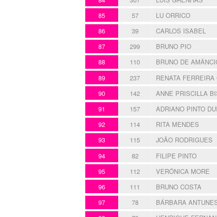
85
57
LU ORRICO
86
39
CARLOS ISABEL
87
299
BRUNO PIO
88
110
BRUNO DE AMÂNCI
89
237
RENATA FERREIRA 
90
142
ANNE PRISCILLA B
91
157
ADRIANO PINTO D
92
114
RITA MENDES
93
115
JOĀO RODRIGUES
94
82
FILIPE PINTO
95
112
VERÓNICA MORE
96
111
BRUNO COSTA
97
78
BÁRBARA ANTUNES