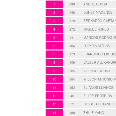
1
296
ANDRÉ COSTA
2
146
DUNET MAXENCE
3
179
BERNARDO CAETA
4
272
MIGUEL NUNES
5
141
MARCOS RODRIGU
6
104
LLOYD MARTINS
7
173
FRANCISCO MIGUE
8
109
VALTER ALEXANDR
9
285
AFONSO SOUSA
10
194
WILSON ANTÓNIO 
11
152
ELIANOS LLIANOS
12
48
FILIPE FERREIRA
13
32
DIOGO ALEXANDRE
14
168
ZHIJIE YANG