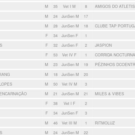
M
35
Vet I M
8
AMIGOS DO ATLETI
M
24
JunSen M
17
M
28
JunSen M
18
CLUBE TAP PORTU
F
34
JunSen F
1
S
F
32
JunSen F
2
JASPION
F
53
Vet IV F
1
CORRIDA NOCTURN
M
23
JunSen M
19
PÉZINHOS DCOENT
JIANG
M
18
JunSen M
20
LOPES
M
50
Vet IV M
3
 ENCARNAÇÃO
M
21
JunSen M
21
MILES & VIBES
F
38
Vet I F
2
F
34
JunSen F
3
M
46
Vet III M
1
RITMOLUZ
S
M
24
JunSen M
22