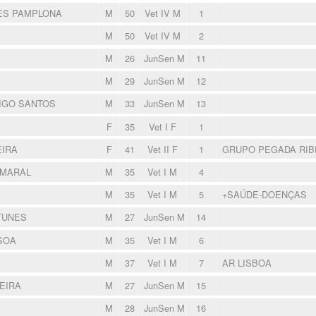
ES PAMPLONA
M
50
Vet IV M
1
M
50
Vet IV M
2
M
26
JunSen M
11
M
29
JunSen M
12
IGO SANTOS
M
33
JunSen M
13
F
35
Vet I F
1
EIRA
F
41
Vet II F
1
GRUPO PEGADA RIB
AMARAL
M
35
Vet I M
4
M
35
Vet I M
5
+SAÚDE-DOENÇAS
TUNES
M
27
JunSen M
14
SOA
M
35
Vet I M
6
M
37
Vet I M
7
AR LISBOA
VEIRA
M
27
JunSen M
15
M
28
JunSen M
16