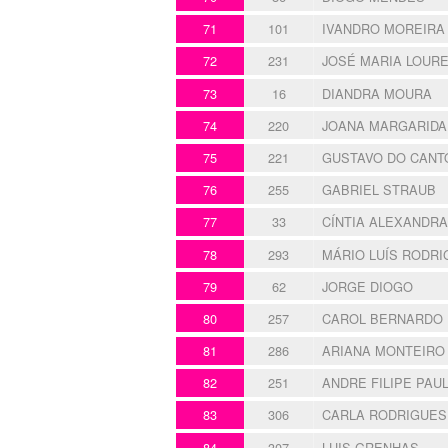
71
101
IVANDRO MOREIRA
72
231
JOSÉ MARIA LOUR
73
16
DIANDRA MOURA
74
220
JOANA MARGARIDA
75
221
GUSTAVO DO CANT
76
255
GABRIEL STRAUB
77
33
CÍNTIA ALEXANDRA
78
293
MÁRIO LUÍS RODR
79
62
JORGE DIOGO
80
257
CAROL BERNARDO
81
286
ARIANA MONTEIRO
82
251
ANDRE FILIPE PAU
83
306
CARLA RODRIGUES
84
307
LUIS GRENHAS