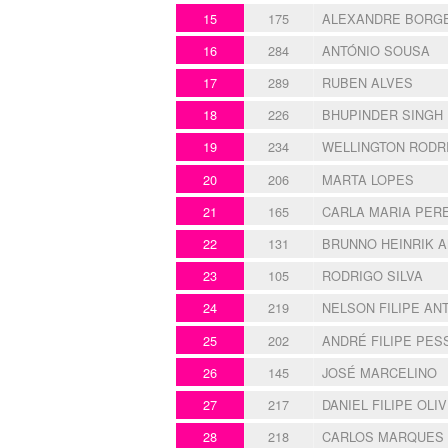
15
175
ALEXANDRE BORG
16
284
ANTÓNIO SOUSA
17
289
RUBEN ALVES
18
226
BHUPINDER SINGH
19
234
WELLINGTON RODR
20
206
MARTA LOPES
21
165
CARLA MARIA PER
22
131
BRUNNO HEINRIK 
23
105
RODRIGO SILVA
24
219
NELSON FILIPE AN
25
202
ANDRÉ FILIPE PES
26
145
JOSÉ MARCELINO
27
217
DANIEL FILIPE OLI
28
218
CARLOS MARQUES