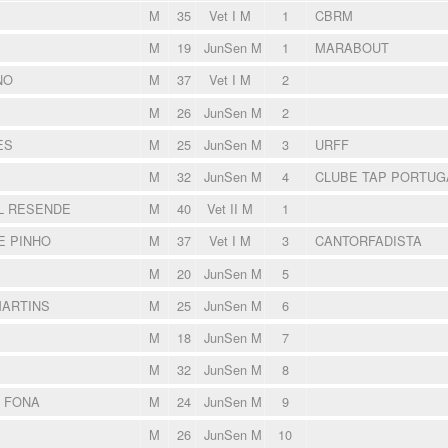
M
35
Vet I M
1
CBRM
M
19
JunSen M
1
MARABOUT
NO
M
37
Vet I M
2
M
26
JunSen M
2
ES
M
25
JunSen M
3
URFF
M
32
JunSen M
4
CLUBE TAP PORTU
L RESENDE
M
40
Vet II M
1
E PINHO
M
37
Vet I M
3
CANTORFADISTA
M
20
JunSen M
5
MARTINS
M
25
JunSen M
6
M
18
JunSen M
7
M
32
JunSen M
8
 FONA
M
24
JunSen M
9
M
26
JunSen M
10