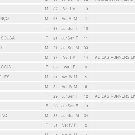
M
37
Vet I M
13
ENÇO
M
63
Vet VI M
1
F
33
JunSen F
10
 SOUSA
F
21
JunSen F
11
O
M
21
JunSen M
33
M
37
Vet I M
14
ADIDAS RUNNERS L
 GÓIS
F
35
Vet I F
3
IGUES
M
51
Vet IV M
5
M
54
Vet IV M
6
F
29
JunSen F
12
ADIDAS RUNNERS L
F
28
JunSen F
13
LINO
M
33
JunSen M
34
F
51
Vet IV F
2
M
54
Vet IV M
7