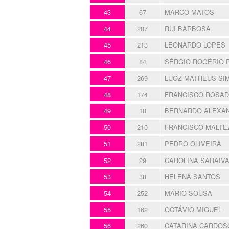
43
67
MARCO MATOS
44
207
RUI BARBOSA
45
213
LEONARDO LOPES
46
84
SÉRGIO ROGÉRIO 
47
269
LUOZ MATHEUS SI
48
174
FRANCISCO ROSA
49
10
BERNARDO ALEXAN
50
210
FRANCISCO MALTE
51
281
PEDRO OLIVEIRA
52
29
CAROLINA SARAIVA
53
38
HELENA SANTOS
54
252
MÁRIO SOUSA
55
162
OCTÁVIO MIGUEL
56
260
CATARINA CARDOS