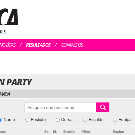
NOTÍCIAS
RESULTADOS
CONTACTOS
N PARTY
LMADA
Nome
Posição
Dorsal
Escalão
Equipa
ome
Sx.
Id.
Escalão
P.Esc.
Equipa