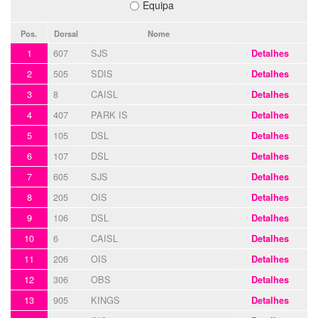
Equipa
Pos.
Dorsal
Nome
1
607
SJS
Detalhes
2
505
SDIS
Detalhes
3
8
CAISL
Detalhes
4
407
PARK IS
Detalhes
5
105
DSL
Detalhes
6
107
DSL
Detalhes
7
605
SJS
Detalhes
8
205
OIS
Detalhes
9
106
DSL
Detalhes
10
6
CAISL
Detalhes
11
206
OIS
Detalhes
12
306
OBS
Detalhes
13
905
KINGS
Detalhes