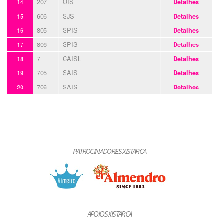
14
207
OIS
Detalhes
15
606
SJS
Detalhes
16
805
SPIS
Detalhes
17
806
SPIS
Detalhes
18
7
CAISL
Detalhes
19
705
SAIS
Detalhes
20
706
SAIS
Detalhes
PATROCINADORES XISTARCA
APOIOS XISTARCA