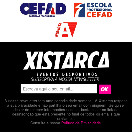
SUBSCREVA A NOSSA NEWSLETTER
A nossa newsletter tem uma periodicidade semanal. A Xistarca respeita
a sua privacidade e não partilha o seu email com ninguém. Se quiser
deixar de receber informações nossas, basta clicar no link de
desinscrição que está presente no final de todos os emails que
enviamos.
Consulte a nossa
Política de Privacidade
.