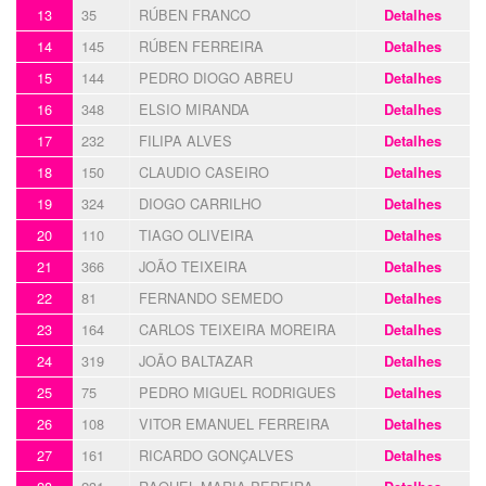
13
35
RÚBEN FRANCO
Detalhes
14
145
RÚBEN FERREIRA
Detalhes
15
144
PEDRO DIOGO ABREU
Detalhes
16
348
ELSIO MIRANDA
Detalhes
17
232
FILIPA ALVES
Detalhes
18
150
CLAUDIO CASEIRO
Detalhes
19
324
DIOGO CARRILHO
Detalhes
20
110
TIAGO OLIVEIRA
Detalhes
21
366
JOÃO TEIXEIRA
Detalhes
22
81
FERNANDO SEMEDO
Detalhes
23
164
CARLOS TEIXEIRA MOREIRA
Detalhes
24
319
JOÃO BALTAZAR
Detalhes
25
75
PEDRO MIGUEL RODRIGUES
Detalhes
26
108
VITOR EMANUEL FERREIRA
Detalhes
27
161
RICARDO GONÇALVES
Detalhes