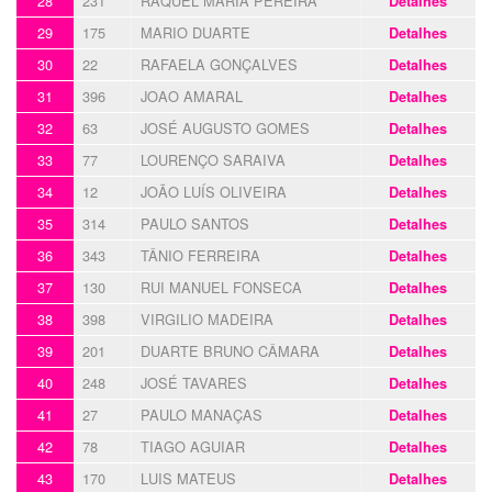
28
231
RAQUEL MARIA PEREIRA
Detalhes
29
175
MARIO DUARTE
Detalhes
30
22
RAFAELA GONÇALVES
Detalhes
31
396
JOAO AMARAL
Detalhes
32
63
JOSÉ AUGUSTO GOMES
Detalhes
33
77
LOURENÇO SARAIVA
Detalhes
34
12
JOÃO LUÍS OLIVEIRA
Detalhes
35
314
PAULO SANTOS
Detalhes
36
343
TÂNIO FERREIRA
Detalhes
37
130
RUI MANUEL FONSECA
Detalhes
38
398
VIRGILIO MADEIRA
Detalhes
39
201
DUARTE BRUNO CÂMARA
Detalhes
40
248
JOSÉ TAVARES
Detalhes
41
27
PAULO MANAÇAS
Detalhes
42
78
TIAGO AGUIAR
Detalhes
43
170
LUIS MATEUS
Detalhes