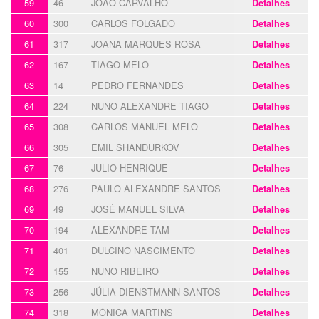
59
46
JOÃO CARVALHO
Detalhes
60
300
CARLOS FOLGADO
Detalhes
61
317
JOANA MARQUES ROSA
Detalhes
62
167
TIAGO MELO
Detalhes
63
14
PEDRO FERNANDES
Detalhes
64
224
NUNO ALEXANDRE TIAGO
Detalhes
65
308
CARLOS MANUEL MELO
Detalhes
66
305
EMIL SHANDURKOV
Detalhes
67
76
JULIO HENRIQUE
Detalhes
68
276
PAULO ALEXANDRE SANTOS
Detalhes
69
49
JOSÉ MANUEL SILVA
Detalhes
70
194
ALEXANDRE TAM
Detalhes
71
401
DULCINO NASCIMENTO
Detalhes
72
155
NUNO RIBEIRO
Detalhes
73
256
JÚLIA DIENSTMANN SANTOS
Detalhes
74
318
MÓNICA MARTINS
Detalhes