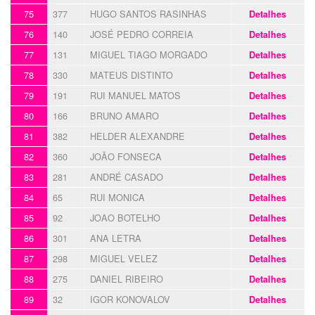
75
377
HUGO SANTOS RASINHAS
Detalhes
76
140
JOSÉ PEDRO CORREIA
Detalhes
77
131
MIGUEL TIAGO MORGADO
Detalhes
78
330
MATEUS DISTINTO
Detalhes
79
191
RUI MANUEL MATOS
Detalhes
80
166
BRUNO AMARO
Detalhes
81
382
HELDER ALEXANDRE
Detalhes
82
360
JOÃO FONSECA
Detalhes
83
281
ANDRÉ CASADO
Detalhes
84
65
RUI MONICA
Detalhes
85
92
JOAO BOTELHO
Detalhes
86
301
ANA LETRA
Detalhes
87
298
MIGUEL VELEZ
Detalhes
88
275
DANIEL RIBEIRO
Detalhes
89
32
IGOR KONOVALOV
Detalhes