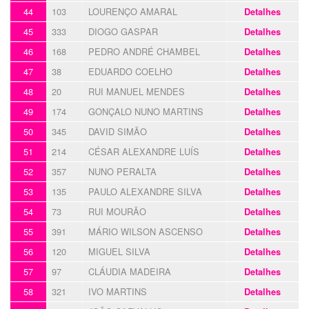
44
103
LOURENÇO AMARAL
Detalhes
45
333
DIOGO GASPAR
Detalhes
46
168
PEDRO ANDRÉ CHAMBEL
Detalhes
47
38
EDUARDO COELHO
Detalhes
48
20
RUI MANUEL MENDES
Detalhes
49
174
GONÇALO NUNO MARTINS
Detalhes
50
345
DAVID SIMÃO
Detalhes
51
214
CÉSAR ALEXANDRE LUÍS
Detalhes
52
357
NUNO PERALTA
Detalhes
53
135
PAULO ALEXANDRE SILVA
Detalhes
54
73
RUI MOURÃO
Detalhes
55
391
MÁRIO WILSON ASCENSO
Detalhes
56
120
MIGUEL SILVA
Detalhes
57
97
CLÁUDIA MADEIRA
Detalhes
58
321
IVO MARTINS
Detalhes