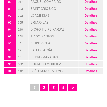
90
217
RAQUEL COMPRIDO
Detalhes
91
323
SAINT-CRIQ UGO
Detalhes
92
392
JORGE DIAS
Detalhes
93
355
BRUNO VAZ
Detalhes
94
210
DIOGO FILIPE PARDAL
Detalhes
95
358
TIAGO SANTOS
Detalhes
96
18
FILIPE GINJA
Detalhes
97
19
PAULO FALCÃO
Detalhes
98
16
PEDRO MANAÇAS
Detalhes
99
362
EDUARDO MOREIRA
Detalhes
100
112
JOÃO NUNO ESTEVES
Detalhes
1
2
3
4
>