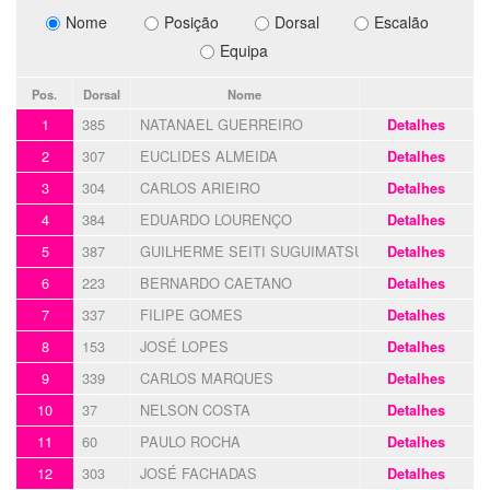
Nome
Posição
Dorsal
Escalão
Equipa
Pos.
Dorsal
Nome
1
385
NATANAEL GUERREIRO
Detalhes
2
307
EUCLIDES ALMEIDA
Detalhes
3
304
CARLOS ARIEIRO
Detalhes
4
384
EDUARDO LOURENÇO
Detalhes
5
387
GUILHERME SEITI SUGUIMATSU
Detalhes
6
223
BERNARDO CAETANO
Detalhes
7
337
FILIPE GOMES
Detalhes
8
153
JOSÉ LOPES
Detalhes
9
339
CARLOS MARQUES
Detalhes
10
37
NELSON COSTA
Detalhes
11
60
PAULO ROCHA
Detalhes
12
303
JOSÉ FACHADAS
Detalhes