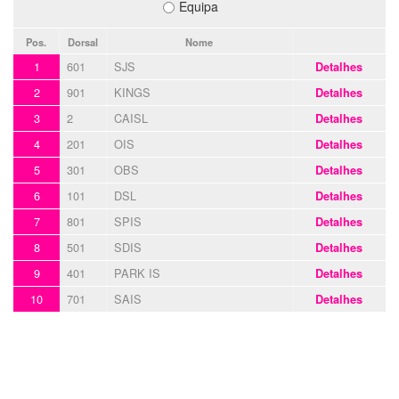
Equipa
Pos.
Dorsal
Nome
1
601
SJS
Detalhes
2
901
KINGS
Detalhes
3
2
CAISL
Detalhes
4
201
OIS
Detalhes
5
301
OBS
Detalhes
6
101
DSL
Detalhes
7
801
SPIS
Detalhes
8
501
SDIS
Detalhes
9
401
PARK IS
Detalhes
10
701
SAIS
Detalhes