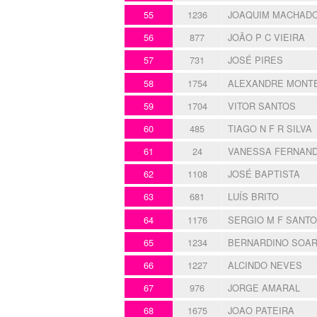
55
1236
JOAQUIM MACHAD
56
877
JOÃO P C VIEIRA
57
731
JOSÉ PIRES
58
1754
ALEXANDRE MONT
59
1704
VITOR SANTOS
60
485
TIAGO N F R SILVA
61
24
VANESSA FERNAN
62
1108
JOSÉ BAPTISTA
63
681
LUÍS BRITO
64
1176
SERGIO M F SANT
65
1234
BERNARDINO SOA
66
1227
ALCINDO NEVES
67
976
JORGE AMARAL
68
1675
JOAO PATEIRA