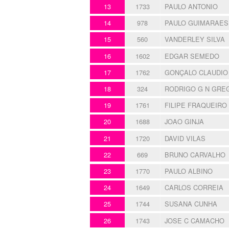
13
1733
PAULO ANTONIO
14
978
PAULO GUIMARAES
15
560
VANDERLEY SILVA
16
1602
EDGAR SEMEDO
17
1762
GONÇALO CLAUDIO
18
324
RODRIGO G N GRE
19
1761
FILIPE FRAQUEIRO
20
1688
JOAO GINJA
21
1720
DAVID VILAS
22
669
BRUNO CARVALHO
23
1770
PAULO ALBINO
24
1649
CARLOS CORREIA
25
1744
SUSANA CUNHA
26
1743
JOSE C CAMACHO