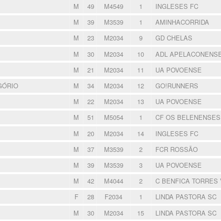
M
49
M4549
1
INGLESES FC
M
39
M3539
1
AMINHACORRIDA
M
23
M2034
9
GD CHELAS
M
30
M2034
10
ADL APELACONENS
M
21
M2034
11
UA POVOENSE
GÓRIO
M
34
M2034
12
GO!RUNNERS
M
22
M2034
13
UA POVOENSE
M
51
M5054
1
CF OS BELENENSE
M
20
M2034
14
INGLESES FC
M
37
M3539
2
FCR ROSSÃO
M
39
M3539
3
UA POVOENSE
M
42
M4044
2
C BENFICA TORRES
F
28
F2034
1
LINDA PASTORA SC
M
30
M2034
15
LINDA PASTORA SC