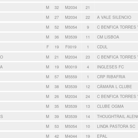
M
32
M2034
21
M
27
M2034
22
A VALE SILENCIO
M
52
M5054
9
C BENFICA TORRES
M
36
M3539
11
CM LISBOA
F
19
F0019
1
CDUL
SO
M
21
M2034
23
C BENFICA TORRES
RA
M
19
M0019
4
INGLESES FC
M
57
M5559
1
CRP RIBAFRIA
M
38
M3539
12
CÂMARA L CLUBE
M
26
M2034
24
C BENFICA TORRES
M
35
M3539
13
CLUBE OGMA
AS
M
39
M3539
14
THOUGHTRAIL ALE
M
53
M5054
10
LINDA PASTORA SC
M
42
M4044
19
EPAL