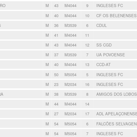
IRO
M
43
M4044
9
INGLESES FC
M
40
M4044
10
CF OS BELENENSE
S
M
36
M3539
6
CDUL
M
41
M4044
11
M
43
M4044
12
SS CGD
M
37
M3539
7
UA POVOENSE
M
40
M4044
13
CCD-AT
M
50
M5054
5
INGLESES FC
M
23
M2034
16
INGLESES FC
RA
M
38
M3539
8
AMIGOS DOS LOBO
M
44
M4044
14
M
27
M2034
17
ADL APELAÇONENS
M
54
M5054
6
FALCÕES SELVAGE
M
54
M5054
7
INGLESES FC