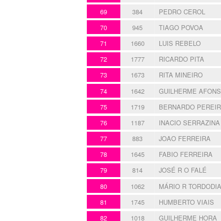
69
384
PEDRO CEROL
70
945
TIAGO POVOA
71
1660
LUIS REBELO
72
1777
RICARDO PITA
73
1673
RITA MINEIRO
74
1642
GUILHERME AFON
75
1719
BERNARDO PEREI
76
1187
INACIO SERRAZINA
77
883
JOAO FERREIRA
78
1645
FABIO FERREIRA
79
814
JOSÉ R O FALÉ
80
1062
MÁRIO R TORDODI
81
1745
HUMBERTO VIAIS
82
1018
GUILHERME HORA