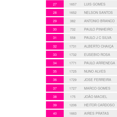
27
1657
LUIS GOMES
28
1652
NELSON SANTOS
29
382
ANTONIO BRANCO
30
732
PAULO PINHEIRO
31
558
PAULO J C SILVA
32
1731
ALBERTO CHAIÇA
33
1732
EUSEBIO ROSA
34
1771
PAULO ARRENEGA
35
1725
NUNO ALVES
36
1729
JOSE FERREIRA
37
1727
MARCO GOMES
38
175
JOÃO MACIEL
39
1206
HEITOR CARDOSO
40
1663
AIRES PRATAS