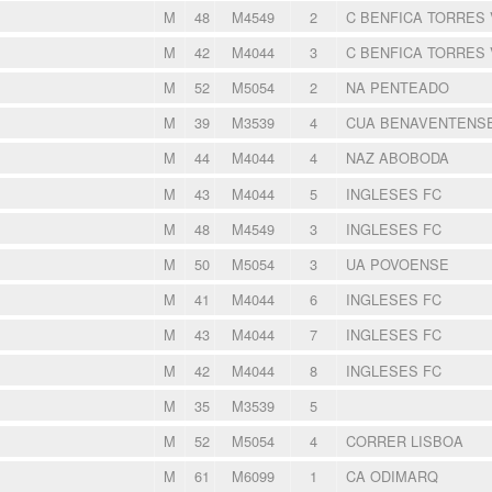
M
48
M4549
2
C BENFICA TORRES
M
42
M4044
3
C BENFICA TORRES
M
52
M5054
2
NA PENTEADO
M
39
M3539
4
CUA BENAVENTENS
M
44
M4044
4
NAZ ABOBODA
M
43
M4044
5
INGLESES FC
M
48
M4549
3
INGLESES FC
M
50
M5054
3
UA POVOENSE
M
41
M4044
6
INGLESES FC
M
43
M4044
7
INGLESES FC
M
42
M4044
8
INGLESES FC
M
35
M3539
5
M
52
M5054
4
CORRER LISBOA
M
61
M6099
1
CA ODIMARQ