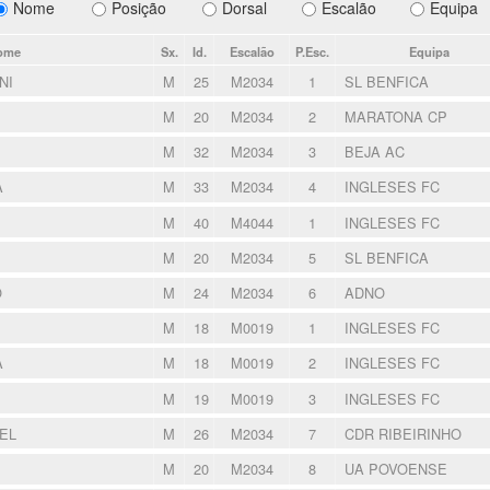
Nome
Posição
Dorsal
Escalão
Equipa
ome
Sx.
Id.
Escalão
P.Esc.
Equipa
NI
M
25
M2034
1
SL BENFICA
M
20
M2034
2
MARATONA CP
M
32
M2034
3
BEJA AC
A
M
33
M2034
4
INGLESES FC
M
40
M4044
1
INGLESES FC
M
20
M2034
5
SL BENFICA
O
M
24
M2034
6
ADNO
M
18
M0019
1
INGLESES FC
A
M
18
M0019
2
INGLESES FC
M
19
M0019
3
INGLESES FC
EL
M
26
M2034
7
CDR RIBEIRINHO
M
20
M2034
8
UA POVOENSE