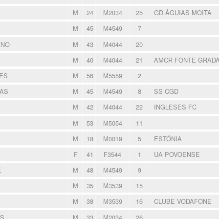
M
24
M2034
25
GD ÁGUIAS MOITA
M
45
M4549
7
ANO
M
43
M4044
20
M
40
M4044
21
AMCR FONTE GRAD
ES
M
56
M5559
2
AS
M
45
M4549
8
SS CGD
M
42
M4044
22
INGLESES FC
M
53
M5054
11
M
18
M0019
5
ESTÓNIA
F
41
F3544
1
UA POVOENSE
E
M
48
M4549
9
M
35
M3539
15
M
38
M3539
16
CLUBE VODAFONE
ES
M
33
M2034
26