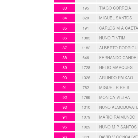
83
195
TIAGO CORREIA
84
820
MIGUEL SANTOS
85
191
CARLOS M A CAET
86
1383
NUNO TINTIM
87
1182
ALBERTO RODRIGU
88
646
FERNANDO CANDEI
89
1728
HELIO MARQUES
90
1328
ARLINDO PAIXAO
91
782
MIGUEL R REIS
92
1769
MONICA VIEIRA
93
1310
NUNO ALMODOVAT
94
1079
MÁRIO RAIMUNDO
95
1029
NUNO M P SANTOS
96
343
DAVID V GONÇALV