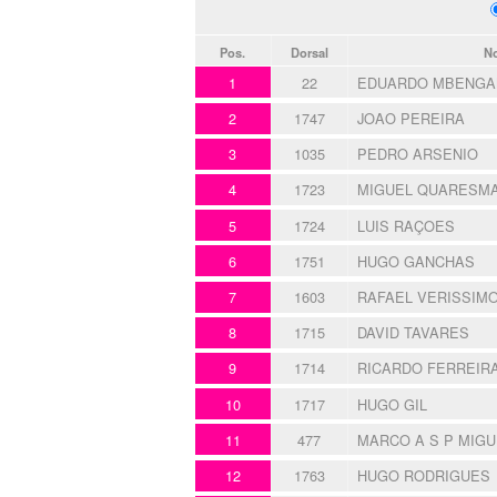
Pos.
Dorsal
N
1
22
EDUARDO MBENGA
2
1747
JOAO PEREIRA
3
1035
PEDRO ARSENIO
4
1723
MIGUEL QUARESM
5
1724
LUIS RAÇOES
6
1751
HUGO GANCHAS
7
1603
RAFAEL VERISSIM
8
1715
DAVID TAVARES
9
1714
RICARDO FERREIR
10
1717
HUGO GIL
11
477
MARCO A S P MIGU
12
1763
HUGO RODRIGUES