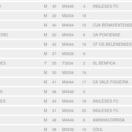
O
M
45
M4549
4
INGLESES FC
M
22
M2034
18
M
40
M4044
15
CUA BENAVENTENS
EIRO
M
50
M5054
8
UA POVOENSE
M
42
M4044
16
CF OS BELENENSE
M
37
M3539
9
DES
F
25
F2034
2
SL BENFICA
M
30
M2034
19
M
41
M4044
17
CA VALE FIGUEIRA
OS
M
48
M4549
5
RES
M
43
M4044
18
INGLESES FC
M
31
M2034
20
INGLESES FC
M
48
M4549
6
AMINHACORRIDA
M
38
M3539
10
CDUL