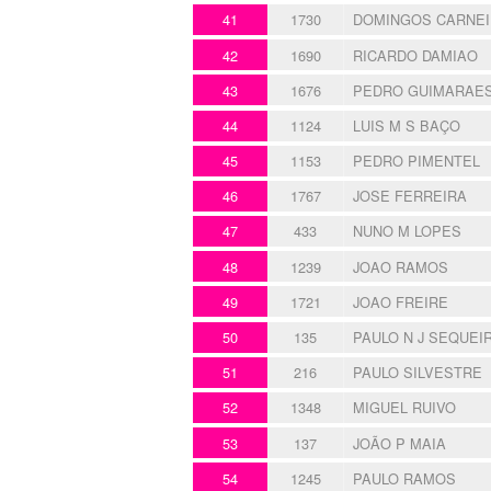
41
1730
DOMINGOS CARNE
42
1690
RICARDO DAMIAO
43
1676
PEDRO GUIMARAE
44
1124
LUIS M S BAÇO
45
1153
PEDRO PIMENTEL
46
1767
JOSE FERREIRA
47
433
NUNO M LOPES
48
1239
JOAO RAMOS
49
1721
JOAO FREIRE
50
135
PAULO N J SEQUEI
51
216
PAULO SILVESTRE
52
1348
MIGUEL RUIVO
53
137
JOÃO P MAIA
54
1245
PAULO RAMOS