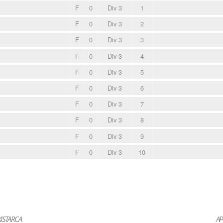
F
0
Div 3
1
F
0
Div 3
2
F
0
Div 3
3
F
0
Div 3
4
F
0
Div 3
5
F
0
Div 3
6
F
0
Div 3
7
F
0
Div 3
8
F
0
Div 3
9
F
0
Div 3
10
ISTARCA
AP