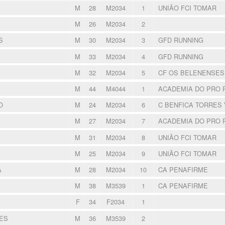
M
28
M2034
1
UNIÃO FCI TOMAR
M
26
M2034
2
S
M
30
M2034
3
GFD RUNNING
M
33
M2034
4
GFD RUNNING
M
32
M2034
5
CF OS BELENENSE
M
44
M4044
1
ACADEMIA DO PRO 
O
M
24
M2034
6
C BENFICA TORRES
M
27
M2034
7
ACADEMIA DO PRO 
M
31
M2034
8
UNIÃO FCI TOMAR
M
25
M2034
9
UNIÃO FCI TOMAR
A
M
28
M2034
10
CA PENAFIRME
M
38
M3539
1
CA PENAFIRME
F
34
F2034
1
ES
M
36
M3539
2