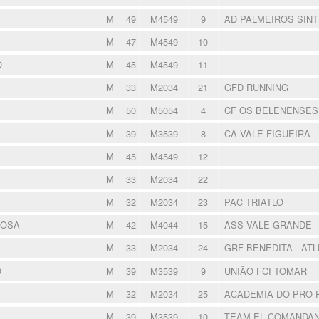
M
49
M4549
9
AD PALMEIROS SIN
M
47
M4549
10
O
M
45
M4549
11
M
33
M2034
21
GFD RUNNING
M
50
M5054
4
CF OS BELENENSE
M
39
M3539
8
CA VALE FIGUEIRA
M
45
M4549
12
M
33
M2034
22
M
32
M2034
23
PAC TRIATLO
BOSA
M
42
M4044
15
ASS VALE GRANDE
M
33
M2034
24
GRF BENEDITA - AT
O
M
39
M3539
9
UNIÃO FCI TOMAR
M
32
M2034
25
ACADEMIA DO PRO 
M
39
M3539
10
TEAM EL COMANDA