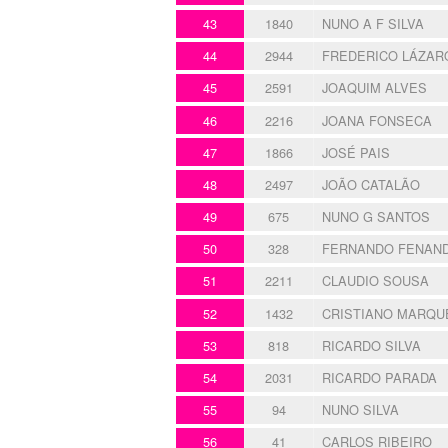
43
1840
NUNO A F SILVA
44
2944
FREDERICO LÁZAR
45
2591
JOAQUIM ALVES
46
2216
JOANA FONSECA
47
1866
JOSÉ PAIS
48
2497
JOÃO CATALÃO
49
675
NUNO G SANTOS
50
328
FERNANDO FENAN
51
2211
CLAUDIO SOUSA
52
1432
CRISTIANO MARQU
53
818
RICARDO SILVA
54
2031
RICARDO PARADA
55
94
NUNO SILVA
56
41
CARLOS RIBEIRO