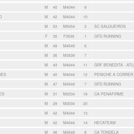
M
40
M4044
9
O
M
42
M4044
10
M
53
M5054
3
SC SALGUEIROS
F
35
F3539
1
GFD RUNNING
M
49
M4549
6
M
36
M3539
7
M
43
M4044
11
GRF BENEDITA - AT
DES
M
40
M4044
12
PENICHE A CORRE
M
47
M4549
7
GFD RUNNING
ES
M
31
M2034
19
CA PENAFIRME
M
29
M2034
20
M
42
M4044
13
M
42
M4044
14
HECATEAM
M
46
M4549
8
CA TONDELA