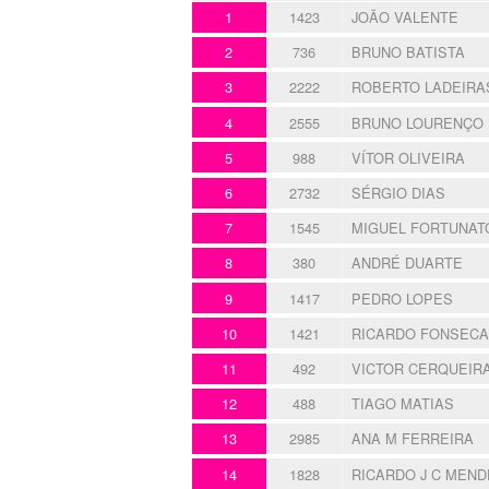
1
1423
JOÃO VALENTE
2
736
BRUNO BATISTA
3
2222
ROBERTO LADEIRA
4
2555
BRUNO LOURENÇO
5
988
VÍTOR OLIVEIRA
6
2732
SÉRGIO DIAS
7
1545
MIGUEL FORTUNAT
8
380
ANDRÉ DUARTE
9
1417
PEDRO LOPES
10
1421
RICARDO FONSECA
11
492
VICTOR CERQUEIR
12
488
TIAGO MATIAS
13
2985
ANA M FERREIRA
14
1828
RICARDO J C MEND