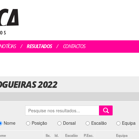
NOTÍCIAS
RESULTADOS
CONTACTOS
OGUEIRAS 2022
Nome
Posição
Dorsal
Escalão
Equipa
ome
Sx.
Id.
Escalão
P.Esc.
Equipa