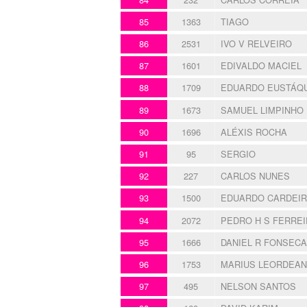
85
1363
TIAGO
86
2531
IVO V RELVEIRO
87
1601
EDIVALDO MACIEL
88
1709
EDUARDO EUSTÁQ
89
1673
SAMUEL LIMPINHO
90
1696
ALÉXIS ROCHA
91
95
SERGIO
92
227
CARLOS NUNES
93
1500
EDUARDO CARDEI
94
2072
PEDRO H S FERREI
95
1666
DANIEL R FONSECA
96
1753
MARIUS LEORDEAN
97
495
NELSON SANTOS