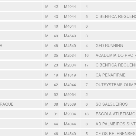
M
42
M4044
4
M
43
M4044
5
C BENFICA REGUE
M
40
M4044
6
M
49
M4549
3
A
M
48
M4549
4
GFD RUNNING
M
25
M2034
16
ACADEMIA DO PRO 
M
23
M2034
17
C BENFICA REGUE
M
19
M1819
1
CA PENAFIRME
M
42
M4044
7
OUTSYSTEMS OLIMP
M
52
M5054
2
ARAQUE
M
38
M3539
6
SC SALGUEIROS
M
31
M2034
18
ESCOLA ATLETISMO
M
44
M4044
8
AD PALMEIROS SIN
M
46
M4549
5
CF OS BELENENSE