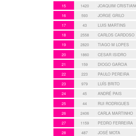
15
1420
JOAQUIM CRISTIAN
16
593
JORGE GRILO
17
43
LUIS MARTINS
18
2558
CARLOS CARDOSO
19
2820
TIAGO M LOPES
20
1860
CESAR ISIDRO
21
159
DIOGO GARCIA
22
223
PAULO PEREIRA
23
979
LUÍS BRITO
24
45
ANDRÉ PAIS
25
44
RUI RODRIGUES
26
2406
CARLA MARTINHO
27
1159
PEDRO FERREIRA
28
487
JOSÉ MOTA