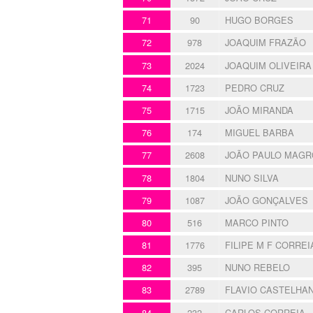
71
90
HUGO BORGES
72
978
JOAQUIM FRAZÃO
73
2024
JOAQUIM OLIVEIRA
74
1723
PEDRO CRUZ
75
1715
JOÃO MIRANDA
76
174
MIGUEL BARBA
77
2608
JOÃO PAULO MAGR
78
1804
NUNO SILVA
79
1087
JOÃO GONÇALVES
80
516
MARCO PINTO
81
1776
FILIPE M F CORREI
82
395
NUNO REBELO
83
2789
FLAVIO CASTELHA
84
232
CARLOS CORREIA