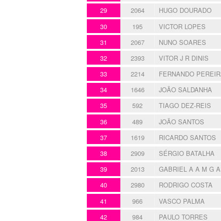
29
2064
HUGO DOURADO
30
195
VICTOR LOPES
31
2067
NUNO SOARES
32
2393
VITOR J R DINIS
33
2214
FERNANDO PEREIR
34
1646
JOÃO SALDANHA
35
592
TIAGO DEZ-REIS
36
489
JOÃO SANTOS
37
1619
RICARDO SANTOS
38
2909
SÉRGIO BATALHA
39
2013
GABRIEL A A M G 
40
2980
RODRIGO COSTA
41
966
VASCO PALMA
42
984
PAULO TORRES