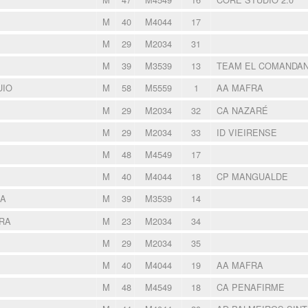
M
40
M4044
17
M
29
M2034
31
M
39
M3539
13
TEAM EL COMANDA
UIO
M
58
M5559
1
AA MAFRA
M
29
M2034
32
CA NAZARÉ
M
29
M2034
33
ID VIEIRENSE
M
48
M4549
17
M
40
M4044
18
CP MANGUALDE
RA
M
39
M3539
14
RA
M
23
M2034
34
M
29
M2034
35
M
40
M4044
19
AA MAFRA
M
48
M4549
18
CA PENAFIRME