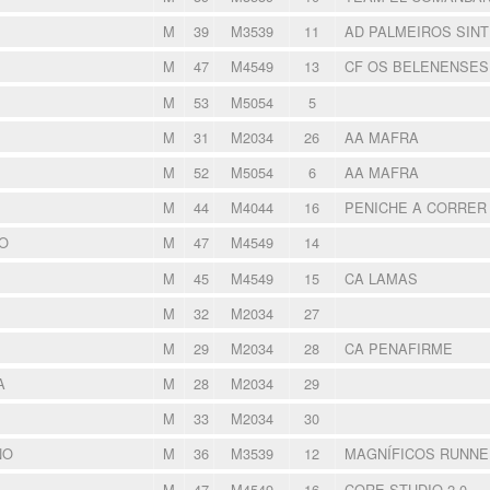
M
39
M3539
11
AD PALMEIROS SIN
M
47
M4549
13
CF OS BELENENSE
M
53
M5054
5
M
31
M2034
26
AA MAFRA
M
52
M5054
6
AA MAFRA
M
44
M4044
16
PENICHE A CORRE
O
M
47
M4549
14
M
45
M4549
15
CA LAMAS
M
32
M2034
27
M
29
M2034
28
CA PENAFIRME
A
M
28
M2034
29
M
33
M2034
30
NO
M
36
M3539
12
MAGNÍFICOS RUNN
M
47
M4549
16
CORE STUDIO 2.0