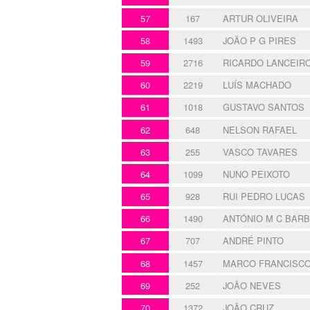
57
167
ARTUR OLIVEIRA
58
1493
JOÃO P G PIRES
59
2716
RICARDO LANCEIR
60
2219
LUÍS MACHADO
61
1018
GUSTAVO SANTOS
62
648
NELSON RAFAEL
63
255
VASCO TAVARES
64
1099
NUNO PEIXOTO
65
928
RUI PEDRO LUCAS
66
1490
ANTÓNIO M C BAR
67
707
ANDRÉ PINTO
68
1457
MARCO FRANCISC
69
252
JOÃO NEVES
70
1372
JOÃO CRUZ