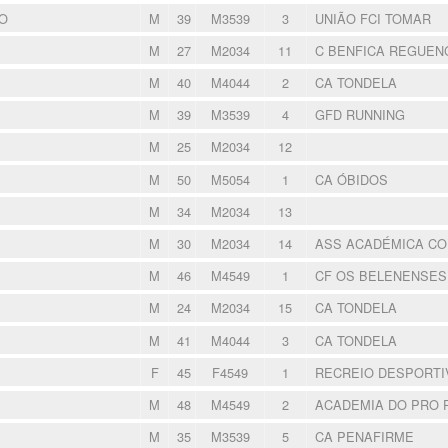
O
M
39
M3539
3
UNIÃO FCI TOMAR
M
27
M2034
11
C BENFICA REGUE
M
40
M4044
2
CA TONDELA
M
39
M3539
4
GFD RUNNING
M
25
M2034
12
M
50
M5054
1
CA ÓBIDOS
M
34
M2034
13
M
30
M2034
14
ASS ACADÉMICA C
M
46
M4549
1
CF OS BELENENSE
M
24
M2034
15
CA TONDELA
M
41
M4044
3
CA TONDELA
F
45
F4549
1
RECREIO DESPORTI
M
48
M4549
2
ACADEMIA DO PRO 
M
35
M3539
5
CA PENAFIRME