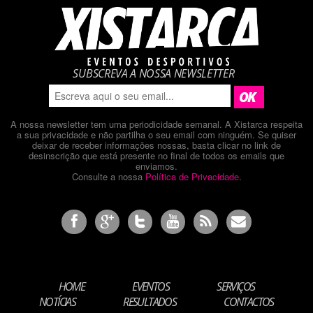
SUBSCREVA A NOSSA NEWSLETTER
A nossa newsletter tem uma periodicidade semanal. A Xistarca respeita
a sua privacidade e não partilha o seu email com ninguém. Se quiser
deixar de receber informações nossas, basta clicar no link de
desinscrição que está presente no final de todos os emails que
enviamos.
Consulte a nossa
Política de Privacidade
.
HOME
EVENTOS
SERVIÇOS
NOTÍCIAS
RESULTADOS
CONTACTOS