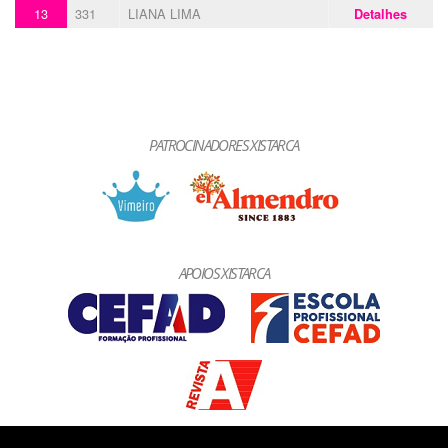
13
331
LIANA LIMA
Detalhes
PATROCINADORES XISTARCA
APOIOS XISTARCA