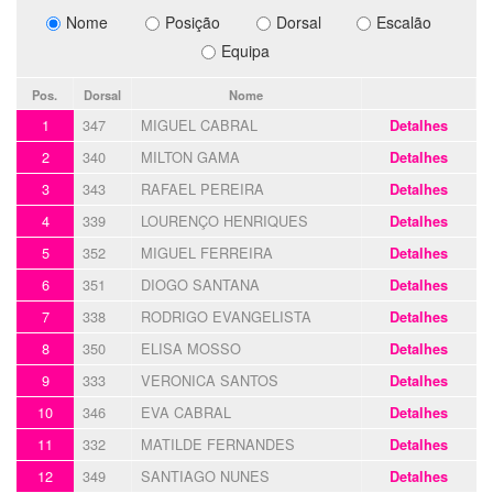
Nome
Posição
Dorsal
Escalão
Equipa
Pos.
Dorsal
Nome
1
347
MIGUEL CABRAL
Detalhes
2
340
MILTON GAMA
Detalhes
3
343
RAFAEL PEREIRA
Detalhes
4
339
LOURENÇO HENRIQUES
Detalhes
5
352
MIGUEL FERREIRA
Detalhes
6
351
DIOGO SANTANA
Detalhes
7
338
RODRIGO EVANGELISTA
Detalhes
8
350
ELISA MOSSO
Detalhes
9
333
VERONICA SANTOS
Detalhes
10
346
EVA CABRAL
Detalhes
11
332
MATILDE FERNANDES
Detalhes
12
349
SANTIAGO NUNES
Detalhes