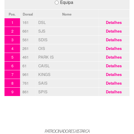
Equipa
Pos.
Dorsal
Nome
1
161
DSL
Detalhes
2
661
SJS
Detalhes
3
561
SDIS
Detalhes
4
261
OIS
Detalhes
5
461
PARK IS
Detalhes
6
61
CAISL
Detalhes
7
961
KINGS
Detalhes
8
761
SAIS
Detalhes
9
861
SPIS
Detalhes
PATROCINADORES XISTARCA