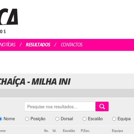
NOTÍCIAS
RESULTADOS
CONTACTOS
HAÍÇA - MILHA INI
Nome
Posição
Dorsal
Escalão
Equipa
ome
Sx.
Id.
Escalão
P.Esc.
Equipa