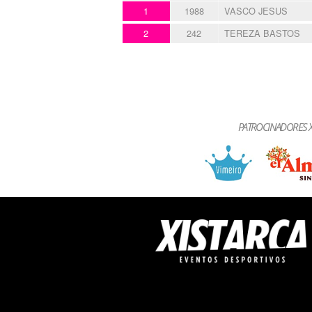
1
1988
VASCO JESUS
2
242
TEREZA BASTOS
PATROCINADORES X