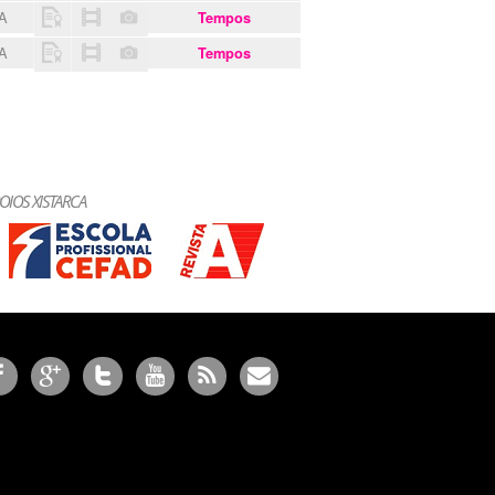
EA
Tempos
EA
Tempos
OIOS XISTARCA