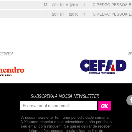
M
2011
Ini M (2010-11)
1
C PEDRO PESSOA 
F
2010
Ini F (2010-11)
1
C PEDRO PESSOA 
ISTARCA
AP
SUBSCREVA A NOSSA NEWSLETTER
A nossa newsletter tem uma periodicidade semanal.
A Xistarca respeita a sua privacidade e não partilha o
seu email com ninguém. Se quiser deixar de receber
informações nossas, basta clicar no link de