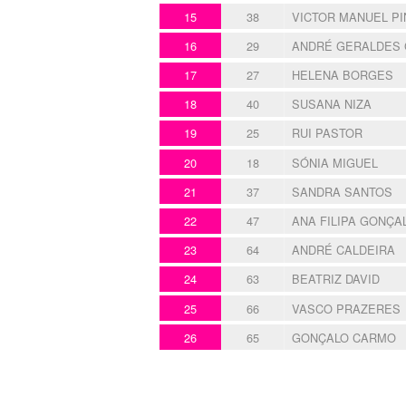
15
38
VICTOR MANUEL P
16
29
ANDRÉ GERALDES
17
27
HELENA BORGES
18
40
SUSANA NIZA
19
25
RUI PASTOR
20
18
SÓNIA MIGUEL
21
37
SANDRA SANTOS
22
47
ANA FILIPA GONÇA
23
64
ANDRÉ CALDEIRA
24
63
BEATRIZ DAVID
25
66
VASCO PRAZERES
26
65
GONÇALO CARMO