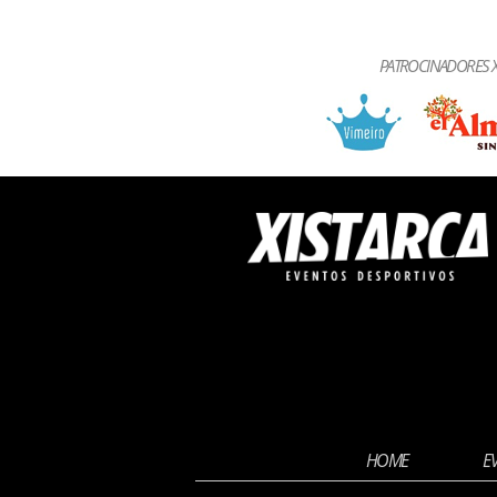
PATROCINADORES X
HOME
E