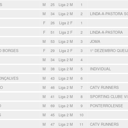
S
M
25
Liga 2 M
1
M
34
Liga 2 M
2
LINDA-A-PASTORA S
F
26
Liga 2 F
1
F
51
Liga 2 F
2
LINDA-A-PASTORA
M
53
Liga 2 M
3
JOMA
O BORGES
F
29
Liga 2 F
3
1° DEZEMBRO QUEI
M
34
Liga 2 M
4
M
38
Liga 2 M
5
INDIVIDUAL
ONÇALVES
M
43
Liga 2 M
6
MO
M
46
Liga 2 M
7
CATV RUNNERS
M
41
Liga 2 M
8
SPORTING CLUBE V
O
M
69
Liga 2 M
9
PONTERROLENSE
S
M
45
Liga 2 M
10
M
47
Liga 2 M
11
CATV RUNNERS