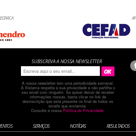
ISTARCA
AP
SUBSCREVA A NOSSA NEWSLETTER
A nossa newsletter tem uma periodicidade semanal.
A Xistarca respeita a sua privacidade e não partilha o
seu email com ninguém. Se quiser deixar de receber
informações nossas, basta clicar no link de
desinscrição que está presente no final de todos os
emails que enviamos.
Consulte a nossa
Política de Privacidade
.
VENTOS
SERVIÇOS
NOTÍCIAS
RESULTADOS