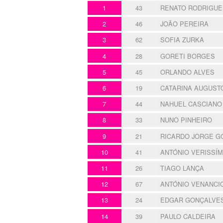
1
43
RENATO RODRIGUE
2
46
JOÃO PEREIRA
3
62
SOFIA ZURKA
4
28
GORETI BORGES
5
45
ORLANDO ALVES
6
19
CATARINA AUGUST
7
44
NAHUEL CASCIANO
8
33
NUNO PINHEIRO
9
21
RICARDO JORGE G
10
41
ANTÓNIO VERISSÍ
11
26
TIAGO LANÇA
12
67
ANTÓNIO VENANCI
13
24
EDGAR GONÇALVE
14
39
PAULO CALDEIRA