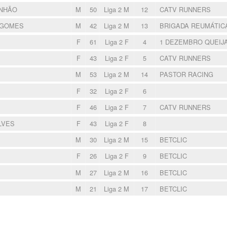
INHÃO
M
50
Liga 2 M
12
CATV RUNNERS
 GOMES
M
42
Liga 2 M
13
BRIGADA REUMÁTI
F
61
Liga 2 F
4
1 DEZEMBRO QUEIJ
F
43
Liga 2 F
5
CATV RUNNERS
M
53
Liga 2 M
14
PASTOR RACING
F
32
Liga 2 F
6
F
46
Liga 2 F
7
CATV RUNNERS
LVES
F
43
Liga 2 F
8
M
30
Liga 2 M
15
BETCLIC
F
26
Liga 2 F
9
BETCLIC
M
27
Liga 2 M
16
BETCLIC
M
21
Liga 2 M
17
BETCLIC