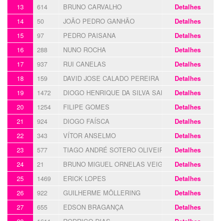
13
614
BRUNO CARVALHO
Detalhes
14
50
JOÃO PEDRO GANHÃO
Detalhes
15
97
PEDRO PAISANA
Detalhes
16
288
NUNO ROCHA
Detalhes
17
937
RUI CANELAS
Detalhes
18
159
DAVID JOSE CALADO PEREIRA
Detalhes
19
1472
DIOGO HENRIQUE DA SILVA SANTOS
Detalhes
20
1254
FILIPE GOMES
Detalhes
21
924
DIOGO FAÍSCA
Detalhes
22
343
VÍTOR ANSELMO
Detalhes
23
577
TIAGO ANDRÉ SOTERO OLIVEIRA
Detalhes
24
21
BRUNO MIGUEL ORNELAS VEIGA
Detalhes
25
1469
ERICK LOPES
Detalhes
26
922
GUILHERME MÖLLERING
Detalhes
27
655
EDSON BRAGANÇA
Detalhes