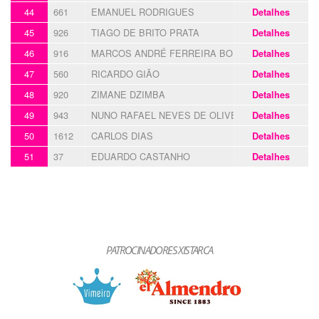
44
661
EMANUEL RODRIGUES
Detalhes
45
926
TIAGO DE BRITO PRATA
Detalhes
46
916
MARCOS ANDRÉ FERREIRA BORRALHO
Detalhes
47
560
RICARDO GIÃO
Detalhes
48
920
ZIMANE DZIMBA
Detalhes
49
943
NUNO RAFAEL NEVES DE OLIVEIRA
Detalhes
50
1612
CARLOS DIAS
Detalhes
51
37
EDUARDO CASTANHO
Detalhes
PATROCINADORES XISTARCA