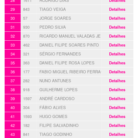
28
1611
RODRIGO DIAS
Detalhes
29
843
TIAGO VEIGA
Detalhes
30
57
JORGE SOARES
Detalhes
31
930
PEDRO SILVA
Detalhes
32
870
RICARDO MANUEL VALADAS JERÓNIMO
Detalhes
33
462
DANIEL FILIPE SOARES PINTO
Detalhes
34
321
SÉRGIO FERNANDES
Detalhes
35
363
DANIEL FILIPE ROSA LOPES
Detalhes
36
177
FABIO MIGUEL RIBEIRO FERRAO
Detalhes
37
282
NUNO ANTUNES
Detalhes
38
918
GUILHERME LOPES
Detalhes
39
1597
ANDRÉ CARDOSO
Detalhes
40
304
FÁBIO ALVES
Detalhes
41
1593
HUGO GOMES
Detalhes
42
182
FILIPE SALVADINHO
Detalhes
43
841
TIAGO GODINHO
Detalhes