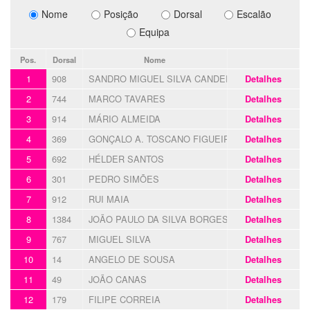
Nome
Posição
Dorsal
Escalão
Equipa
Pos.
Dorsal
Nome
1
908
SANDRO MIGUEL SILVA CANDEIAS
Detalhes
2
744
MARCO TAVARES
Detalhes
3
914
MÁRIO ALMEIDA
Detalhes
4
369
GONÇALO A. TOSCANO FIGUEIREDO
Detalhes
5
692
HÉLDER SANTOS
Detalhes
6
301
PEDRO SIMÕES
Detalhes
7
912
RUI MAIA
Detalhes
8
1384
JOÃO PAULO DA SILVA BORGES
Detalhes
9
767
MIGUEL SILVA
Detalhes
10
14
ANGELO DE SOUSA
Detalhes
11
49
JOÃO CANAS
Detalhes
12
179
FILIPE CORREIA
Detalhes