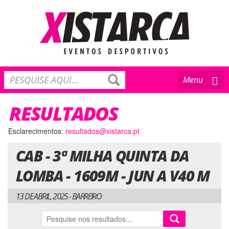
Toggle
Menu
navigation
RESULTADOS
Esclarecimentos:
resultados@xistarca.pt
CAB - 3ª MILHA QUINTA DA
LOMBA - 1609M - JUN A V40 M
13 DE ABRIL, 2025 - BARREIRO