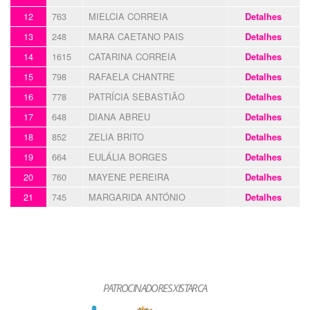
12
763
MIELCIA CORREIA
Detalhes
13
248
MARA CAETANO PAIS
Detalhes
14
1615
CATARINA CORREIA
Detalhes
15
798
RAFAELA CHANTRE
Detalhes
16
778
PATRÍCIA SEBASTIÃO
Detalhes
17
648
DIANA ABREU
Detalhes
18
852
ZELIA BRITO
Detalhes
19
664
EULÁLIA BORGES
Detalhes
20
760
MAYENE PEREIRA
Detalhes
21
745
MARGARIDA ANTÓNIO
Detalhes
PATROCINADORES XISTARCA