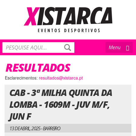
Toggle
Menu
navigation
RESULTADOS
Esclarecimentos:
resultados@xistarca.pt
CAB - 3ª MILHA QUINTA DA
LOMBA - 1609M - JUV M/F,
JUN F
13 DE ABRIL, 2025 - BARREIRO