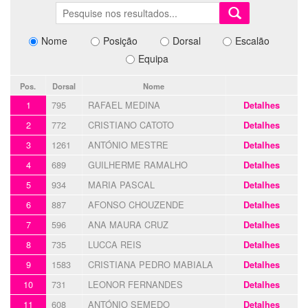
Nome
Posição
Dorsal
Escalão
Equipa
Pos.
Dorsal
Nome
1
795
RAFAEL MEDINA
Detalhes
2
772
CRISTIANO CATOTO
Detalhes
3
1261
ANTÓNIO MESTRE
Detalhes
4
689
GUILHERME RAMALHO
Detalhes
5
934
MARIA PASCAL
Detalhes
6
887
AFONSO CHOUZENDE
Detalhes
7
596
ANA MAURA CRUZ
Detalhes
8
735
LUCCA REIS
Detalhes
9
1583
CRISTIANA PEDRO MABIALA
Detalhes
10
731
LEONOR FERNANDES
Detalhes
11
608
ANTÓNIO SEMEDO
Detalhes