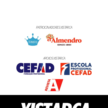
PATROCINADORES XISTARCA
APOIOS XISTARCA