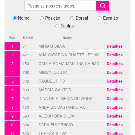
Nome
Posição
Dorsal
Escalão
Equipa
Pos.
Dorsal
Nome
1
84
MIRIAM SILVA
Detalhes
2
421
ANA CATARINA DUARTE LEONOR
Detalhes
3
150
CARLA SOFIA MARTINS CARMONA
Detalhes
4
768
MIRIAN COUTO
Detalhes
5
802
RAQUEL RITO
Detalhes
6
539
MÁRCIA SANTOS
Detalhes
7
942
DINA DE ALMEIDA OLIVEIRA
Detalhes
8
130
ANDREIA CASTANHEIRA
Detalhes
9
590
ALEXANDRA SILVA
Detalhes
10
824
SARA FULGÊNCIO
Detalhes
11
840
TERESA SILVA
Detalhes