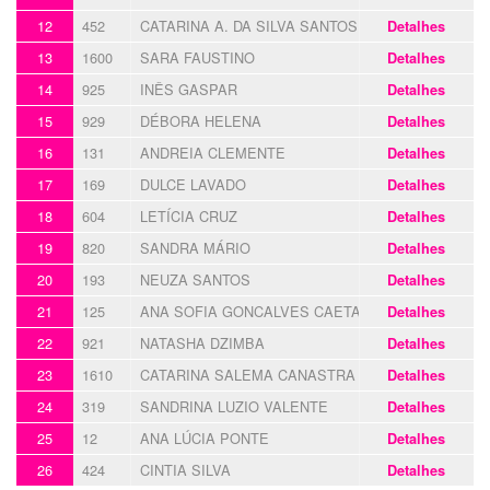
12
452
CATARINA A. DA SILVA SANTOS
Detalhes
13
1600
SARA FAUSTINO
Detalhes
14
925
INÊS GASPAR
Detalhes
15
929
DÉBORA HELENA
Detalhes
16
131
ANDREIA CLEMENTE
Detalhes
17
169
DULCE LAVADO
Detalhes
18
604
LETÍCIA CRUZ
Detalhes
19
820
SANDRA MÁRIO
Detalhes
20
193
NEUZA SANTOS
Detalhes
21
125
ANA SOFIA GONCALVES CAETANO
Detalhes
22
921
NATASHA DZIMBA
Detalhes
23
1610
CATARINA SALEMA CANASTRA
Detalhes
24
319
SANDRINA LUZIO VALENTE
Detalhes
25
12
ANA LÚCIA PONTE
Detalhes
26
424
CINTIA SILVA
Detalhes