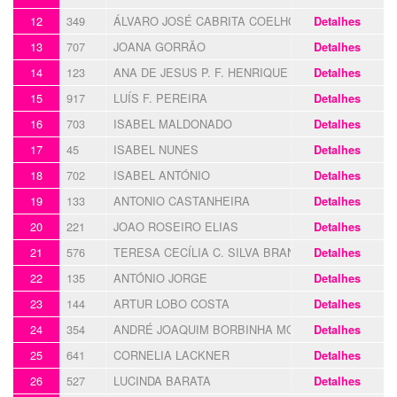
12
349
ÁLVARO JOSÉ CABRITA COELHO
Detalhes
13
707
JOANA GORRÃO
Detalhes
14
123
ANA DE JESUS P. F. HENRIQUE
Detalhes
15
917
LUÍS F. PEREIRA
Detalhes
16
703
ISABEL MALDONADO
Detalhes
17
45
ISABEL NUNES
Detalhes
18
702
ISABEL ANTÓNIO
Detalhes
19
133
ANTONIO CASTANHEIRA
Detalhes
20
221
JOAO ROSEIRO ELIAS
Detalhes
21
576
TERESA CECÍLIA C. SILVA BRANCO
Detalhes
22
135
ANTÓNIO JORGE
Detalhes
23
144
ARTUR LOBO COSTA
Detalhes
24
354
ANDRÉ JOAQUIM BORBINHA MORGADO
Detalhes
25
641
CORNELIA LACKNER
Detalhes
26
527
LUCINDA BARATA
Detalhes