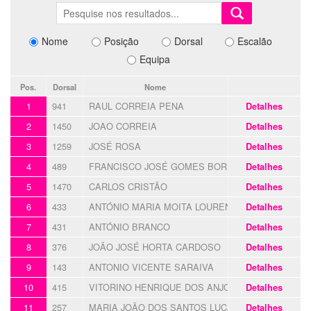
Nome
Posição
Dorsal
Escalão
Equipa
Pos.
Dorsal
Nome
1
941
RAUL CORREIA PENA
Detalhes
2
1450
JOAO CORREIA
Detalhes
3
1259
JOSÉ ROSA
Detalhes
4
489
FRANCISCO JOSÉ GOMES BORRALHO
Detalhes
5
1470
CARLOS CRISTÃO
Detalhes
6
433
ANTÓNIO MARIA MOITA LOURENÇO
Detalhes
7
431
ANTÓNIO BRANCO
Detalhes
8
376
JOÃO JOSÉ HORTA CARDOSO
Detalhes
9
143
ANTONIO VICENTE SARAIVA
Detalhes
10
415
VITORINO HENRIQUE DOS ANJOS
Detalhes
11
257
MARIA JOÃO DOS SANTOS LUCAS
Detalhes