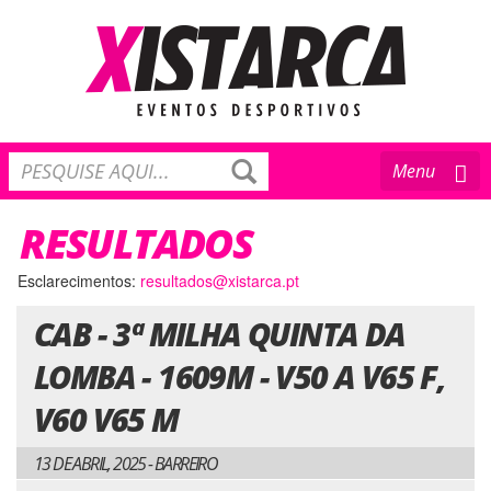
Toggle
Menu
navigation
RESULTADOS
Esclarecimentos:
resultados@xistarca.pt
CAB - 3ª MILHA QUINTA DA
LOMBA - 1609M - V50 A V65 F,
V60 V65 M
13 DE ABRIL, 2025 - BARREIRO