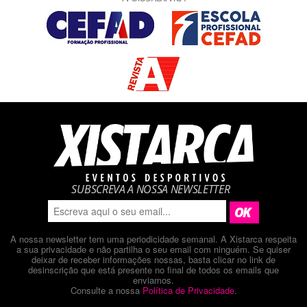
SUBSCREVA A NOSSA NEWSLETTER
A nossa newsletter tem uma periodicidade semanal. A Xistarca respeita
a sua privacidade e não partilha o seu email com ninguém. Se quiser
deixar de receber informações nossas, basta clicar no link de
desinscrição que está presente no final de todos os emails que
enviamos.
Consulte a nossa
Política de Privacidade
.