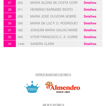
27
253
MARIA ALCINA DA COSTA CORREIA
Detalhes
28
371
HERMÍNIO BARNABÉ BENTO
Detalhes
29
258
MARIA JOSE OLIVEIRA NOBRE
Detalhes
30
395
MARIA DA LUZ P. D. RODRIGUES
Detalhes
31
382
JOAQUIM MARIA GALIAU MAMEDE
Detalhes
32
584
VITOR FRANCISCO C. A. CORREIA
Detalhes
33
1444
SANDRA CLARA
Detalhes
PATROCINADORES XISTARCA
APOIOS XISTARCA