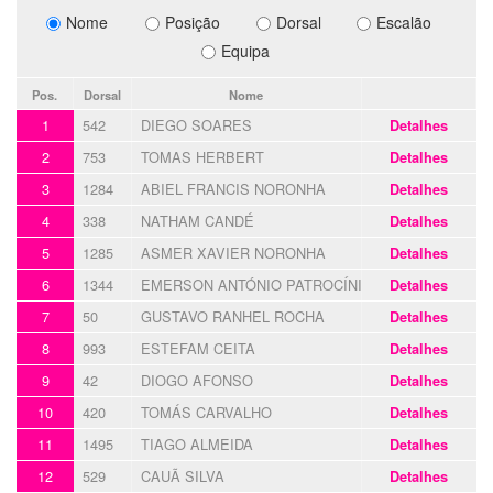
Nome
Posição
Dorsal
Escalão
Equipa
Pos.
Dorsal
Nome
1
542
DIEGO SOARES
Detalhes
2
753
TOMAS HERBERT
Detalhes
3
1284
ABIEL FRANCIS NORONHA
Detalhes
4
338
NATHAM CANDÉ
Detalhes
5
1285
ASMER XAVIER NORONHA
Detalhes
6
1344
EMERSON ANTÓNIO PATROCÍNIO JOSÉ
Detalhes
7
50
GUSTAVO RANHEL ROCHA
Detalhes
8
993
ESTEFAM CEITA
Detalhes
9
42
DIOGO AFONSO
Detalhes
10
420
TOMÁS CARVALHO
Detalhes
11
1495
TIAGO ALMEIDA
Detalhes
12
529
CAUÃ SILVA
Detalhes