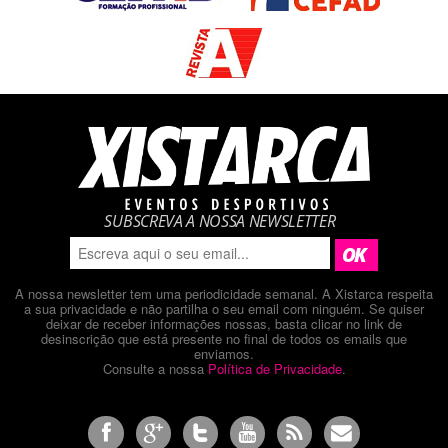
SUBSCREVA A NOSSA NEWSLETTER
A nossa newsletter tem uma periodicidade semanal. A Xistarca respeita
a sua privacidade e não partilha o seu email com ninguém. Se quiser
deixar de receber informações nossas, basta clicar no link de
desinscrição que está presente no final de todos os emails que
enviamos.
Consulte a nossa
Política de Privacidade
.