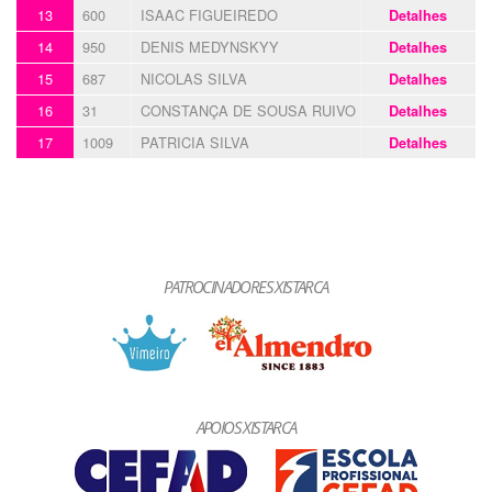
13
600
ISAAC FIGUEIREDO
Detalhes
14
950
DENIS MEDYNSKYY
Detalhes
15
687
NICOLAS SILVA
Detalhes
16
31
CONSTANÇA DE SOUSA RUIVO
Detalhes
17
1009
PATRICIA SILVA
Detalhes
PATROCINADORES XISTARCA
APOIOS XISTARCA