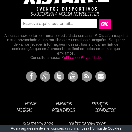
SUBSCREVA A NOSSA NEWSLETTER
A nossa newsletter tem uma periodicidade semanal. A Xistarca respeita
a sua privacidade e não partilha o seu email com ninguém. Se quiser
deixar de receber informações nossas, basta clicar no link de
desinscrição que está presente no final de todos os emails que
enviamos.
Consulte a nossa
Política de Privacidade
.
HOME
EVENTOS
SERVIÇOS
NOTÍCIAS
RESULTADOS
CONTACTOS
© XISTARCA 2026
POLÍTICA DE PRIVACIDADE
Ao navegares neste site, concordas com a nossa Política de Cookies
DESIGN BY
ARTCHIADO.PT