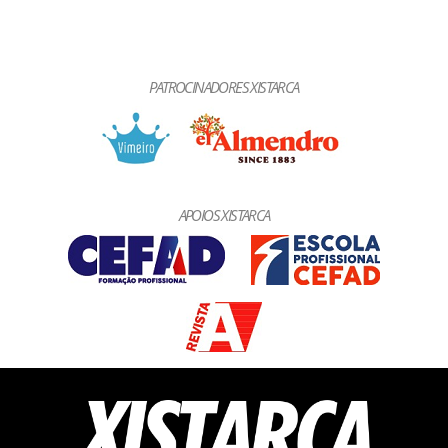
PATROCINADORES XISTARCA
APOIOS XISTARCA