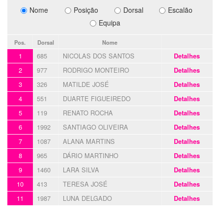
Nome
Posição
Dorsal
Escalão
Equipa
Pos.
Dorsal
Nome
1
685
NICOLAS DOS SANTOS
Detalhes
2
977
RODRIGO MONTEIRO
Detalhes
3
326
MATILDE JOSÉ
Detalhes
4
551
DUARTE FIGUEIREDO
Detalhes
5
119
RENATO ROCHA
Detalhes
6
1992
SANTIAGO OLIVEIRA
Detalhes
7
1087
ALANA MARTINS
Detalhes
8
965
DÁRIO MARTINHO
Detalhes
9
1460
LARA SILVA
Detalhes
10
413
TERESA JOSÉ
Detalhes
11
1987
LUNA DELGADO
Detalhes