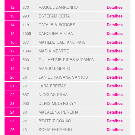
12
370
RAQUEL BARRENHO
Detalhes
13
993
ESTEFAM CEITA
Detalhes
14
1181
CATALEIA BORGES
Detalhes
15
1005
CAROLINA VIEIRA
Detalhes
16
677
MATILDE CAETANO PAIS
Detalhes
17
1094
MARIA MESTRE
Detalhes
18
580
GUILHERME PIRES MIRANDA
Detalhes
19
949
AMADU EMBALÓ
Detalhes
20
36
DANIEL PAISANA SANTOS
Detalhes
21
72
LARA FREITAS
Detalhes
22
687
NICOLAS SILVA
Detalhes
23
950
DENIS MEDYNSKYY
Detalhes
24
83
MADALENA PEREIRA
Detalhes
25
22
BEATRIZ COXIXO
Detalhes
26
131
SOFIA FERREIRO
Detalhes