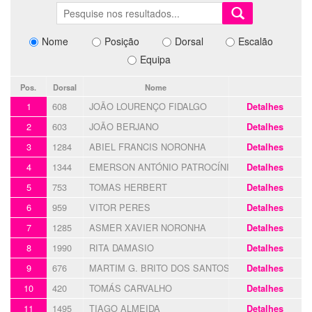
Nome
Posição
Dorsal
Escalão
Equipa
Pos.
Dorsal
Nome
1
608
JOÃO LOURENÇO FIDALGO
Detalhes
2
603
JOÃO BERJANO
Detalhes
3
1284
ABIEL FRANCIS NORONHA
Detalhes
4
1344
EMERSON ANTÓNIO PATROCÍNIO JOSÉ
Detalhes
5
753
TOMAS HERBERT
Detalhes
6
959
VITOR PERES
Detalhes
7
1285
ASMER XAVIER NORONHA
Detalhes
8
1990
RITA DAMASIO
Detalhes
9
676
MARTIM G. BRITO DOS SANTOS
Detalhes
10
420
TOMÁS CARVALHO
Detalhes
11
1495
TIAGO ALMEIDA
Detalhes