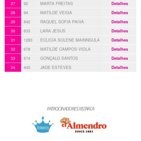
27
92
MARTA FREITAS
Detalhes
28
94
MATILDE VEIGA
Detalhes
29
842
RAQUEL SOFIA PAIVA
Detalhes
30
633
LARA JESUS
Detalhes
31
1283
ECLICIA SOLENE MAINNGULA
Detalhes
32
678
MATILDE CAMPOS VIOLA
Detalhes
33
574
GONÇALO SANTOS
Detalhes
34
442
JADE ESTEVES
Detalhes
PATROCINADORES XISTARCA