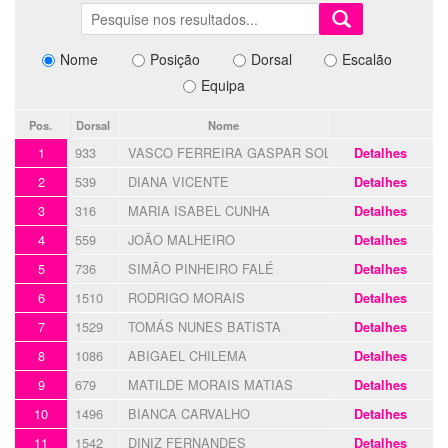
Nome
Posição
Dorsal
Escalão
Equipa
Pos.
Dorsal
Nome
1
933
VASCO FERREIRA GASPAR SOL RIBEIRO
Detalhes
2
539
DIANA VICENTE
Detalhes
3
316
MARIA ISABEL CUNHA
Detalhes
4
559
JOÃO MALHEIRO
Detalhes
5
736
SIMÃO PINHEIRO FALÉ
Detalhes
6
1510
RODRIGO MORAIS
Detalhes
7
1529
TOMÁS NUNES BATISTA
Detalhes
8
1086
ABIGAEL CHILEMA
Detalhes
9
679
MATILDE MORAIS MATIAS
Detalhes
10
1496
BIANCA CARVALHO
Detalhes
11
1542
DINIZ FERNANDES
Detalhes