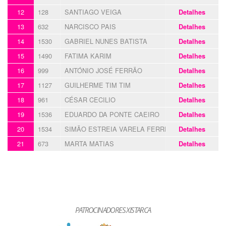
12
128
SANTIAGO VEIGA
Detalhes
13
632
NARCISCO PAIS
Detalhes
14
1530
GABRIEL NUNES BATISTA
Detalhes
15
1490
FATIMA KARIM
Detalhes
16
999
ANTÓNIO JOSÉ FERRÃO
Detalhes
17
1127
GUILHERME TIM TIM
Detalhes
18
961
CÉSAR CECILIO
Detalhes
19
1536
EDUARDO DA PONTE CAEIRO
Detalhes
20
1534
SIMÃO ESTREIA VARELA FERREIRO
Detalhes
21
673
MARTA MATIAS
Detalhes
PATROCINADORES XISTARCA