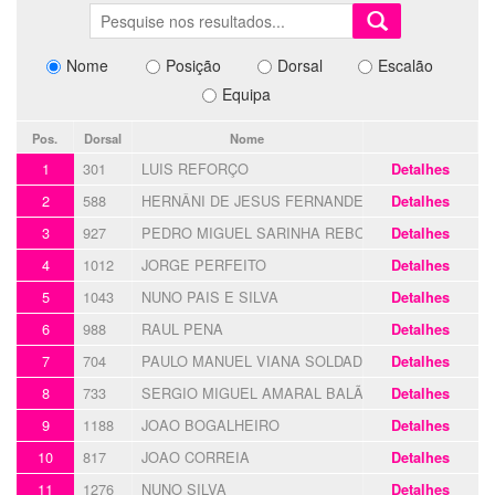
Nome
Posição
Dorsal
Escalão
Equipa
Pos.
Dorsal
Nome
1
301
LUIS REFORÇO
Detalhes
2
588
HERNÂNI DE JESUS FERNANDES
Detalhes
3
927
PEDRO MIGUEL SARINHA REBOLA
Detalhes
4
1012
JORGE PERFEITO
Detalhes
5
1043
NUNO PAIS E SILVA
Detalhes
6
988
RAUL PENA
Detalhes
7
704
PAULO MANUEL VIANA SOLDADO
Detalhes
8
733
SERGIO MIGUEL AMARAL BALÃO
Detalhes
9
1188
JOAO BOGALHEIRO
Detalhes
10
817
JOAO CORREIA
Detalhes
11
1276
NUNO SILVA
Detalhes