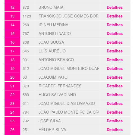
12
872
BRUNO MAIA
Detalhes
13
1123
FRANCISCO JOSÉ GOMES BORRALHO
Detalhes
14
260
IRINEU MEDINA
Detalhes
15
767
ANTONIO INACIO
Detalhes
16
808
JOAO SOUSA
Detalhes
17
645
LUÍS AURÉLIO
Detalhes
18
901
ANTÓNIO BRANCO
Detalhes
19
612
JOAO MIGUEL MONTEIRO DUARTE
Detalhes
20
63
JOAQUIM PATO
Detalhes
21
373
RICARDO FERNANDES
Detalhes
22
589
HUGO SALVADINHO
Detalhes
23
611
JOAO MIGUEL DIAS DAMAZIO
Detalhes
24
784
JOÃO PAULO MONTEIRO DA CRUZ
Detalhes
25
792
JOSÉ SILVA
Detalhes
26
251
HÉLDER SILVA
Detalhes