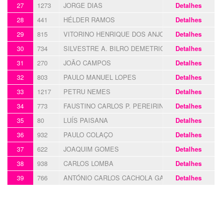
27
1273
JORGE DIAS
Detalhes
28
441
HÉLDER RAMOS
Detalhes
29
815
VITORINO HENRIQUE DOS ANJOS
Detalhes
30
734
SILVESTRE A. BILRO DEMETRIO
Detalhes
31
270
JOÃO CAMPOS
Detalhes
32
803
PAULO MANUEL LOPES
Detalhes
33
1217
PETRU NEMES
Detalhes
34
773
FAUSTINO CARLOS P. PEREIRINHA
Detalhes
35
80
LUÍS PAISANA
Detalhes
36
932
PAULO COLAÇO
Detalhes
37
622
JOAQUIM GOMES
Detalhes
38
938
CARLOS LOMBA
Detalhes
39
766
ANTÓNIO CARLOS CACHOLA GAGUEIJ
Detalhes