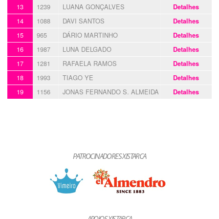
13
1239
LUANA GONÇALVES
Detalhes
14
1088
DAVI SANTOS
Detalhes
15
965
DÁRIO MARTINHO
Detalhes
16
1987
LUNA DELGADO
Detalhes
17
1281
RAFAELA RAMOS
Detalhes
18
1993
TIAGO YE
Detalhes
19
1156
JONAS FERNANDO S. ALMEIDA
Detalhes
PATROCINADORES XISTARCA
APOIOS XISTARCA