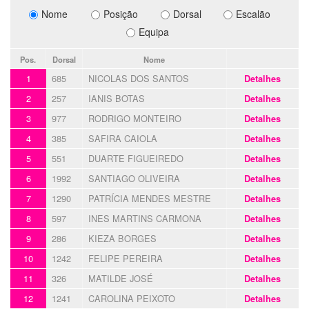
Nome
Posição
Dorsal
Escalão
Equipa
Pos.
Dorsal
Nome
1
685
NICOLAS DOS SANTOS
Detalhes
2
257
IANIS BOTAS
Detalhes
3
977
RODRIGO MONTEIRO
Detalhes
4
385
SAFIRA CAIOLA
Detalhes
5
551
DUARTE FIGUEIREDO
Detalhes
6
1992
SANTIAGO OLIVEIRA
Detalhes
7
1290
PATRÍCIA MENDES MESTRE
Detalhes
8
597
INES MARTINS CARMONA
Detalhes
9
286
KIEZA BORGES
Detalhes
10
1242
FELIPE PEREIRA
Detalhes
11
326
MATILDE JOSÉ
Detalhes
12
1241
CAROLINA PEIXOTO
Detalhes