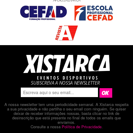
SUBSCREVA A NOSSA NEWSLETTER
A nossa newsletter tem uma periodicidade semanal. A Xistarca respeita
a sua privacidade e não partilha o seu email com ninguém. Se quiser
deixar de receber informações nossas, basta clicar no link de
desinscrição que está presente no final de todos os emails que
enviamos.
Consulte a nossa
Política de Privacidade
.