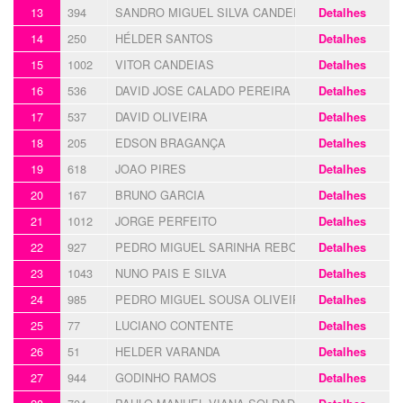
13
394
SANDRO MIGUEL SILVA CANDEIAS
Detalhes
14
250
HÉLDER SANTOS
Detalhes
15
1002
VITOR CANDEIAS
Detalhes
16
536
DAVID JOSE CALADO PEREIRA
Detalhes
17
537
DAVID OLIVEIRA
Detalhes
18
205
EDSON BRAGANÇA
Detalhes
19
618
JOAO PIRES
Detalhes
20
167
BRUNO GARCIA
Detalhes
21
1012
JORGE PERFEITO
Detalhes
22
927
PEDRO MIGUEL SARINHA REBOLA
Detalhes
23
1043
NUNO PAIS E SILVA
Detalhes
24
985
PEDRO MIGUEL SOUSA OLIVEIRA
Detalhes
25
77
LUCIANO CONTENTE
Detalhes
26
51
HELDER VARANDA
Detalhes
27
944
GODINHO RAMOS
Detalhes