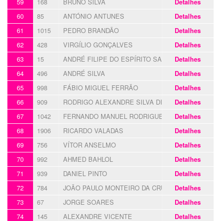
59
168
BRUNO SILVA
Detalhes
60
85
ANTÓNIO ANTUNES
Detalhes
61
1015
PEDRO BRANDÃO
Detalhes
62
428
VIRGÍLIO GONÇALVES
Detalhes
63
15
ANDRÉ FILIPE DO ESPÍRITO SANTO
Detalhes
64
496
ANDRÉ SILVA
Detalhes
65
998
FÁBIO MIGUEL FERRÃO
Detalhes
66
909
RODRIGO ALEXANDRE SILVA DIAS
Detalhes
67
1042
FERNANDO MANUEL RODRIGUES FRANCISCO
Detalhes
68
1906
RICARDO VALADAS
Detalhes
69
756
VÍTOR ANSELMO
Detalhes
70
992
AHMED BAHLOL
Detalhes
71
939
DANIEL PINTO
Detalhes
72
784
JOÃO PAULO MONTEIRO DA CRUZ
Detalhes
73
67
JORGE SOARES
Detalhes
74
145
ALEXANDRE VICENTE
Detalhes