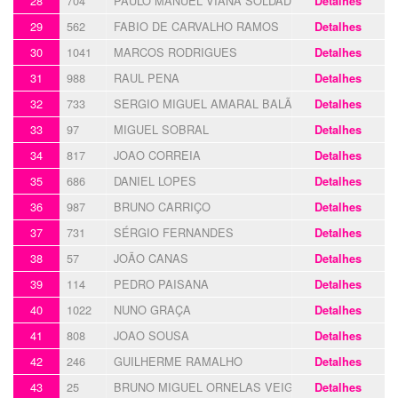
28
704
PAULO MANUEL VIANA SOLDADO
Detalhes
29
562
FABIO DE CARVALHO RAMOS
Detalhes
30
1041
MARCOS RODRIGUES
Detalhes
31
988
RAUL PENA
Detalhes
32
733
SERGIO MIGUEL AMARAL BALÃO
Detalhes
33
97
MIGUEL SOBRAL
Detalhes
34
817
JOAO CORREIA
Detalhes
35
686
DANIEL LOPES
Detalhes
36
987
BRUNO CARRIÇO
Detalhes
37
731
SÉRGIO FERNANDES
Detalhes
38
57
JOÃO CANAS
Detalhes
39
114
PEDRO PAISANA
Detalhes
40
1022
NUNO GRAÇA
Detalhes
41
808
JOAO SOUSA
Detalhes
42
246
GUILHERME RAMALHO
Detalhes
43
25
BRUNO MIGUEL ORNELAS VEIGA
Detalhes