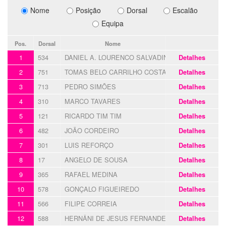
Nome
Posição
Dorsal
Escalão
Equipa
Pos.
Dorsal
Nome
1
534
DANIEL A. LOURENCO SALVADINHO
Detalhes
2
751
TOMAS BELO CARRILHO COSTA
Detalhes
3
713
PEDRO SIMÕES
Detalhes
4
310
MARCO TAVARES
Detalhes
5
121
RICARDO TIM TIM
Detalhes
6
482
JOÃO CORDEIRO
Detalhes
7
301
LUIS REFORÇO
Detalhes
8
17
ANGELO DE SOUSA
Detalhes
9
365
RAFAEL MEDINA
Detalhes
10
578
GONÇALO FIGUEIREDO
Detalhes
11
566
FILIPE CORREIA
Detalhes
12
588
HERNÂNI DE JESUS FERNANDES
Detalhes