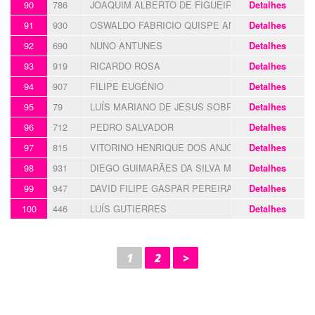
90
786
JOAQUIM ALBERTO DE FIGUEIREDO
Detalhes
91
930
OSWALDO FABRICIO QUISPE ANDRADE
Detalhes
92
690
NUNO ANTUNES
Detalhes
93
919
RICARDO ROSA
Detalhes
94
907
FILIPE EUGÉNIO
Detalhes
95
79
LUÍS MARIANO DE JESUS SOBRAL
Detalhes
96
712
PEDRO SALVADOR
Detalhes
97
815
VITORINO HENRIQUE DOS ANJOS
Detalhes
98
931
DIEGO GUIMARÃES DA SILVA MACHADO
Detalhes
99
947
DAVID FILIPE GASPAR PEREIRA
Detalhes
100
446
LUÍS GUTIERRES
Detalhes
1
2
>