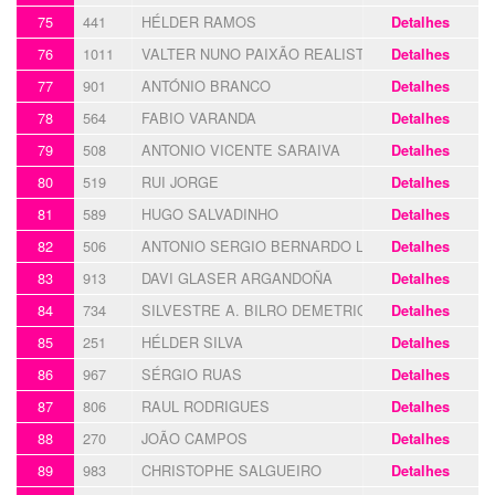
75
441
HÉLDER RAMOS
Detalhes
76
1011
VALTER NUNO PAIXÃO REALISTA
Detalhes
77
901
ANTÓNIO BRANCO
Detalhes
78
564
FABIO VARANDA
Detalhes
79
508
ANTONIO VICENTE SARAIVA
Detalhes
80
519
RUI JORGE
Detalhes
81
589
HUGO SALVADINHO
Detalhes
82
506
ANTONIO SERGIO BERNARDO LAVADO
Detalhes
83
913
DAVI GLASER ARGANDOÑA
Detalhes
84
734
SILVESTRE A. BILRO DEMETRIO
Detalhes
85
251
HÉLDER SILVA
Detalhes
86
967
SÉRGIO RUAS
Detalhes
87
806
RAUL RODRIGUES
Detalhes
88
270
JOÃO CAMPOS
Detalhes
89
983
CHRISTOPHE SALGUEIRO
Detalhes