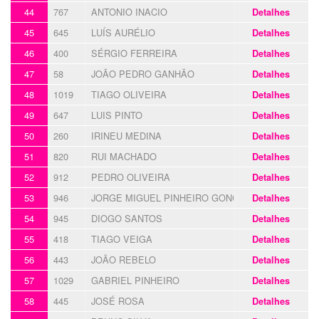
44
767
ANTONIO INACIO
Detalhes
45
645
LUÍS AURÉLIO
Detalhes
46
400
SÉRGIO FERREIRA
Detalhes
47
58
JOÃO PEDRO GANHÃO
Detalhes
48
1019
TIAGO OLIVEIRA
Detalhes
49
647
LUIS PINTO
Detalhes
50
260
IRINEU MEDINA
Detalhes
51
820
RUI MACHADO
Detalhes
52
912
PEDRO OLIVEIRA
Detalhes
53
946
JORGE MIGUEL PINHEIRO GONÇALVES
Detalhes
54
945
DIOGO SANTOS
Detalhes
55
418
TIAGO VEIGA
Detalhes
56
443
JOÃO REBELO
Detalhes
57
1029
GABRIEL PINHEIRO
Detalhes
58
445
JOSÉ ROSA
Detalhes