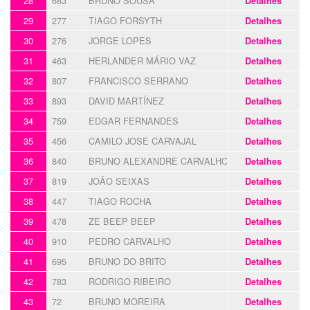
28
683
BRUNO SOUSA
Detalhes
29
277
TIAGO FORSYTH
Detalhes
30
276
JORGE LOPES
Detalhes
31
463
HERLANDER MÁRIO VAZ
Detalhes
32
807
FRANCISCO SERRANO
Detalhes
33
893
DAVID MARTÍNEZ
Detalhes
34
759
EDGAR FERNANDES
Detalhes
35
456
CAMILO JOSE CARVAJAL
Detalhes
36
840
BRUNO ALEXANDRE CARVALHO
Detalhes
37
819
JOÃO SEIXAS
Detalhes
38
447
TIAGO ROCHA
Detalhes
39
478
ZE BEEP BEEP
Detalhes
40
910
PEDRO CARVALHO
Detalhes
41
695
BRUNO DO BRITO
Detalhes
42
783
RODRIGO RIBEIRO
Detalhes
43
72
BRUNO MOREIRA
Detalhes