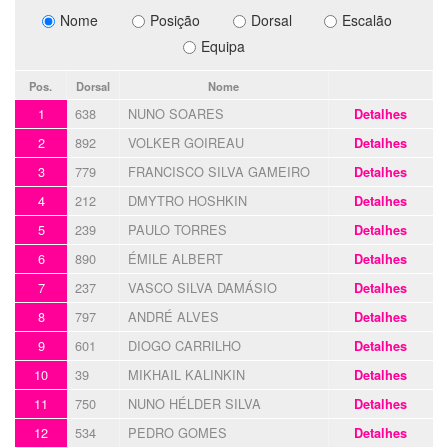
Nome
Posição
Dorsal
Escalão
Equipa
Pos.
Dorsal
Nome
1
638
NUNO SOARES
Detalhes
2
892
VOLKER GOIREAU
Detalhes
3
779
FRANCISCO SILVA GAMEIRO
Detalhes
4
212
DMYTRO HOSHKIN
Detalhes
5
239
PAULO TORRES
Detalhes
6
890
ÉMILE ALBERT
Detalhes
7
237
VASCO SILVA DAMÁSIO
Detalhes
8
797
ANDRÉ ALVES
Detalhes
9
601
DIOGO CARRILHO
Detalhes
10
39
MIKHAIL KALINKIN
Detalhes
11
750
NUNO HÉLDER SILVA
Detalhes
12
534
PEDRO GOMES
Detalhes