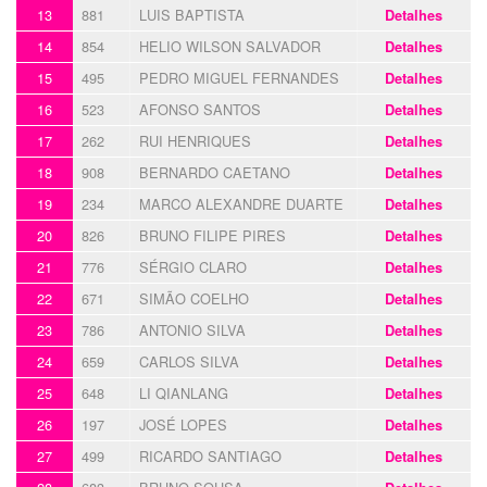
13
881
LUIS BAPTISTA
Detalhes
14
854
HELIO WILSON SALVADOR
Detalhes
15
495
PEDRO MIGUEL FERNANDES
Detalhes
16
523
AFONSO SANTOS
Detalhes
17
262
RUI HENRIQUES
Detalhes
18
908
BERNARDO CAETANO
Detalhes
19
234
MARCO ALEXANDRE DUARTE
Detalhes
20
826
BRUNO FILIPE PIRES
Detalhes
21
776
SÉRGIO CLARO
Detalhes
22
671
SIMÃO COELHO
Detalhes
23
786
ANTONIO SILVA
Detalhes
24
659
CARLOS SILVA
Detalhes
25
648
LI QIANLANG
Detalhes
26
197
JOSÉ LOPES
Detalhes
27
499
RICARDO SANTIAGO
Detalhes