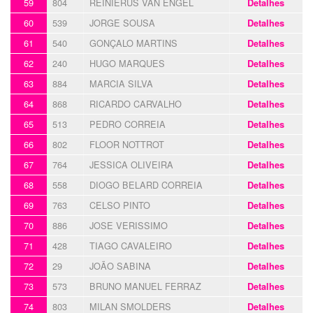
59
804
REINIERUS VAN ENGEL
Detalhes
60
539
JORGE SOUSA
Detalhes
61
540
GONÇALO MARTINS
Detalhes
62
240
HUGO MARQUES
Detalhes
63
884
MARCIA SILVA
Detalhes
64
868
RICARDO CARVALHO
Detalhes
65
513
PEDRO CORREIA
Detalhes
66
802
FLOOR NOTTROT
Detalhes
67
764
JESSICA OLIVEIRA
Detalhes
68
558
DIOGO BELARD CORREIA
Detalhes
69
763
CELSO PINTO
Detalhes
70
886
JOSE VERISSIMO
Detalhes
71
428
TIAGO CAVALEIRO
Detalhes
72
29
JOÃO SABINA
Detalhes
73
573
BRUNO MANUEL FERRAZ
Detalhes
74
803
MILAN SMOLDERS
Detalhes