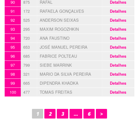
90
875
RAFAL
Detalhes
91
172
RAFAELA GONÇALVES
Detalhes
92
525
ANDERSON SEIXAS
Detalhes
93
295
MAXIM ROGOZHKIN
Detalhes
94
720
ANA FAUSTINO
Detalhes
95
653
JOSÉ MANUEL PEREIRA
Detalhes
96
685
FABRICE POLTEAU
Detalhes
97
799
SIEBE MARRINK
Detalhes
98
321
MARIO DA SILVA PEREIRA
Detalhes
99
665
DIPENDRA KHADKA
Detalhes
100
477
TOMAS FREITAS
Detalhes
1
2
3
…
6
>