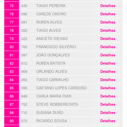
75
435
TIAGO PEREIRA
Detalhes
76
696
CARLOS CAEIRO
Detalhes
77
691
RUBEN ALVES
Detalhes
78
302
TIAGO ALVES
Detalhes
79
223
ANICETO VIEGAS
Detalhes
80
760
FRANCISCO SILVÉRIO
Detalhes
81
397
JOÃO GONÇALVES
Detalhes
82
612
RUBEN BATISTA
Detalhes
83
909
ORLANDO ALVES
Detalhes
84
263
TIAGO CARVALHO
Detalhes
85
395
CAETANO LOPES CARDOSO
Detalhes
86
849
CARLA MARIA DIAS
Detalhes
87
752
STEVE ROBBERECHTS
Detalhes
88
712
SUSANA DURO
Detalhes
89
272
RICARDO SOUSA
Detalhes