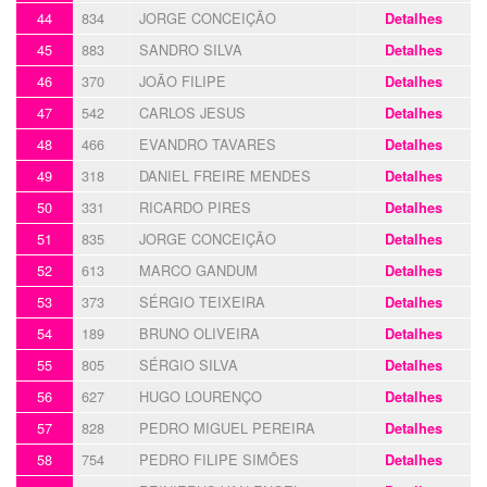
44
834
JORGE CONCEIÇÃO
Detalhes
45
883
SANDRO SILVA
Detalhes
46
370
JOÃO FILIPE
Detalhes
47
542
CARLOS JESUS
Detalhes
48
466
EVANDRO TAVARES
Detalhes
49
318
DANIEL FREIRE MENDES
Detalhes
50
331
RICARDO PIRES
Detalhes
51
835
JORGE CONCEIÇÃO
Detalhes
52
613
MARCO GANDUM
Detalhes
53
373
SÉRGIO TEIXEIRA
Detalhes
54
189
BRUNO OLIVEIRA
Detalhes
55
805
SÉRGIO SILVA
Detalhes
56
627
HUGO LOURENÇO
Detalhes
57
828
PEDRO MIGUEL PEREIRA
Detalhes
58
754
PEDRO FILIPE SIMÕES
Detalhes