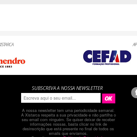
ISTARCA
AP
SUBSCREVA A NOSSA NEWSLETTER
A nossa newsletter tem uma periodicidade semanal.
A Xistarca respeita a sua privacidade e não partilha o
seu email com ninguém. Se quiser deixar de receber
informações nossas, basta clicar no link de
desinscrição que está presente no final de todos os
emails que enviamos.