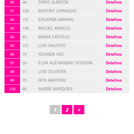
90
96
FÁBIO ALMEIDA
Detalhes
91
129
BEATRIZ CARVALHO
Detalhes
92
131
EDUARDA AMARAL
Detalhes
93
106
MIGUEL ANGELO
Detalhes
94
63
MARIA CASTELO
Detalhes
95
157
LUIS VALENTE
Detalhes
96
76
IOLANDA VAZ
Detalhes
97
29
ELSA ALEXANDRA TEIXEIRA
Detalhes
98
71
LUÍS OLIVEIRA
Detalhes
99
72
RITA MARTINS
Detalhes
100
89
ANDRÉ MARQUES
Detalhes
1
2
>