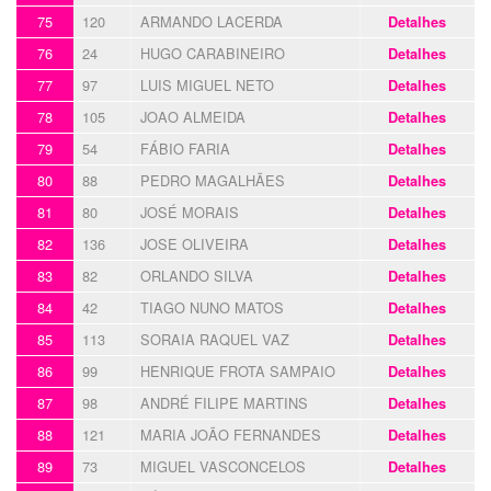
75
120
ARMANDO LACERDA
Detalhes
76
24
HUGO CARABINEIRO
Detalhes
77
97
LUIS MIGUEL NETO
Detalhes
78
105
JOAO ALMEIDA
Detalhes
79
54
FÁBIO FARIA
Detalhes
80
88
PEDRO MAGALHÃES
Detalhes
81
80
JOSÉ MORAIS
Detalhes
82
136
JOSE OLIVEIRA
Detalhes
83
82
ORLANDO SILVA
Detalhes
84
42
TIAGO NUNO MATOS
Detalhes
85
113
SORAIA RAQUEL VAZ
Detalhes
86
99
HENRIQUE FROTA SAMPAIO
Detalhes
87
98
ANDRÉ FILIPE MARTINS
Detalhes
88
121
MARIA JOÃO FERNANDES
Detalhes
89
73
MIGUEL VASCONCELOS
Detalhes