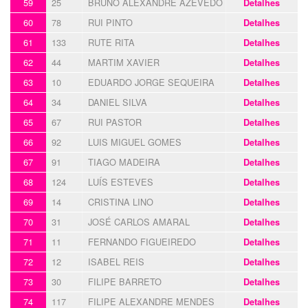
59
25
BRUNO ALEXANDRE AZEVEDO
Detalhes
60
78
RUI PINTO
Detalhes
61
133
RUTE RITA
Detalhes
62
44
MARTIM XAVIER
Detalhes
63
10
EDUARDO JORGE SEQUEIRA
Detalhes
64
34
DANIEL SILVA
Detalhes
65
67
RUI PASTOR
Detalhes
66
92
LUIS MIGUEL GOMES
Detalhes
67
91
TIAGO MADEIRA
Detalhes
68
124
LUÍS ESTEVES
Detalhes
69
14
CRISTINA LINO
Detalhes
70
31
JOSÉ CARLOS AMARAL
Detalhes
71
11
FERNANDO FIGUEIREDO
Detalhes
72
12
ISABEL REIS
Detalhes
73
30
FILIPE BARRETO
Detalhes
74
117
FILIPE ALEXANDRE MENDES
Detalhes