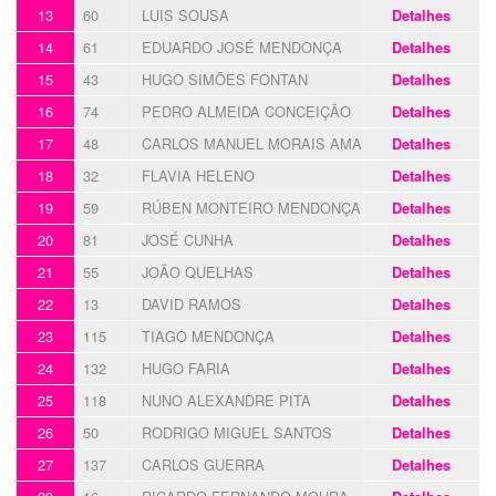
13
60
LUIS SOUSA
Detalhes
14
61
EDUARDO JOSÉ MENDONÇA
Detalhes
15
43
HUGO SIMÕES FONTAN
Detalhes
16
74
PEDRO ALMEIDA CONCEIÇÃO
Detalhes
17
48
CARLOS MANUEL MORAIS AMARO
Detalhes
18
32
FLAVIA HELENO
Detalhes
19
59
RÚBEN MONTEIRO MENDONÇA
Detalhes
20
81
JOSÉ CUNHA
Detalhes
21
55
JOÃO QUELHAS
Detalhes
22
13
DAVID RAMOS
Detalhes
23
115
TIAGO MENDONÇA
Detalhes
24
132
HUGO FARIA
Detalhes
25
118
NUNO ALEXANDRE PITA
Detalhes
26
50
RODRIGO MIGUEL SANTOS
Detalhes
27
137
CARLOS GUERRA
Detalhes