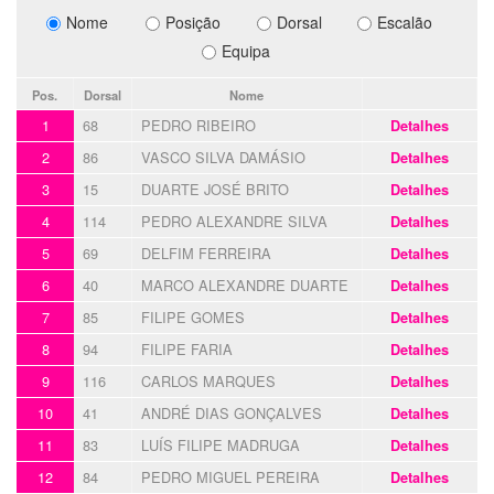
Nome
Posição
Dorsal
Escalão
Equipa
Pos.
Dorsal
Nome
1
68
PEDRO RIBEIRO
Detalhes
2
86
VASCO SILVA DAMÁSIO
Detalhes
3
15
DUARTE JOSÉ BRITO
Detalhes
4
114
PEDRO ALEXANDRE SILVA
Detalhes
5
69
DELFIM FERREIRA
Detalhes
6
40
MARCO ALEXANDRE DUARTE
Detalhes
7
85
FILIPE GOMES
Detalhes
8
94
FILIPE FARIA
Detalhes
9
116
CARLOS MARQUES
Detalhes
10
41
ANDRÉ DIAS GONÇALVES
Detalhes
11
83
LUÍS FILIPE MADRUGA
Detalhes
12
84
PEDRO MIGUEL PEREIRA
Detalhes