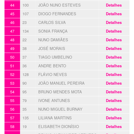
44
100
JOÃO NUNO ESTEVES
Detalhes
45
107
DIOGO FERNANDES
Detalhes
46
23
CARLOS SILVA
Detalhes
47
134
SONIA FRANÇA
Detalhes
48
22
NUNO DAMIÃES
Detalhes
49
38
JOSÉ MORAIS
Detalhes
50
37
TIAGO UMBELINO
Detalhes
51
36
ANDRE BENTO
Detalhes
52
128
FLÁVIO NEVES
Detalhes
53
90
JOÃO MANUEL PEREIRA
Detalhes
54
95
BRUNO MENDES MOTA
Detalhes
55
79
IVONE ANTUNES
Detalhes
56
35
NUNO MIGUEL BURNAY
Detalhes
57
135
LILIANA MARTINS
Detalhes
58
19
ELISABETH DIONÍSIO
Detalhes