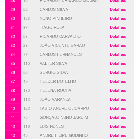
28
16
RICARDO FERNANDO MOURA
Detalhes
29
52
CARLOS SILVA
Detalhes
30
123
NUNO PINHEIRO
Detalhes
31
87
TIAGO ROLA
Detalhes
32
53
RICARDO CARVALHO
Detalhes
33
28
JOÃO VICENTE BARÃO
Detalhes
34
77
CARLOS FERNANDES
Detalhes
35
110
VALTER SILVA
Detalhes
36
56
SÉRGIO SILVA
Detalhes
37
49
HELDER BOTELHO
Detalhes
38
130
HELENA ROCHA
Detalhes
39
112
JOÃO VARANDA
Detalhes
40
122
FABIO ANDRE OLICARPO
Detalhes
41
75
GONÇALO NUNO JARDIM
Detalhes
42
119
LUÍS NUNES
Detalhes
43
45
ANDRÉ FILIPE GODINHO
Detalhes