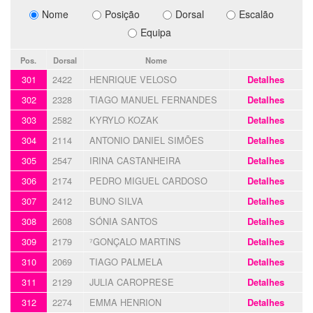
Nome
Posição
Dorsal
Escalão
Equipa
Pos.
Dorsal
Nome
301
2422
HENRIQUE VELOSO
Detalhes
302
2328
TIAGO MANUEL FERNANDES
Detalhes
303
2582
KYRYLO KOZAK
Detalhes
304
2114
ANTONIO DANIEL SIMÕES
Detalhes
305
2547
IRINA CASTANHEIRA
Detalhes
306
2174
PEDRO MIGUEL CARDOSO
Detalhes
307
2412
BUNO SILVA
Detalhes
308
2608
SÓNIA SANTOS
Detalhes
309
2179
⁷GONÇALO MARTINS
Detalhes
310
2069
TIAGO PALMELA
Detalhes
311
2129
JULIA CAROPRESE
Detalhes
312
2274
EMMA HENRION
Detalhes