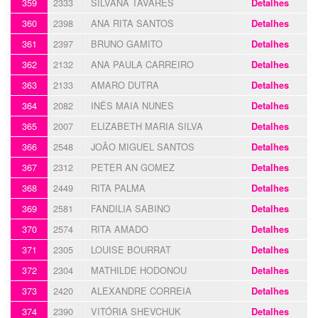
359
2333
SILVANA TAVARES
Detalhes
360
2398
ANA RITA SANTOS
Detalhes
361
2397
BRUNO GAMITO
Detalhes
362
2132
ANA PAULA CARREIRO
Detalhes
363
2133
AMARO DUTRA
Detalhes
364
2082
INÊS MAIA NUNES
Detalhes
365
2007
ELIZABETH MARIA SILVA
Detalhes
366
2548
JOÃO MIGUEL SANTOS
Detalhes
367
2312
PETER AN GOMEZ
Detalhes
368
2449
RITA PALMA
Detalhes
369
2581
FANDILIA SABINO
Detalhes
370
2574
RITA AMADO
Detalhes
371
2305
LOUISE BOURRAT
Detalhes
372
2304
MATHILDE HODONOU
Detalhes
373
2420
ALEXANDRE CORREIA
Detalhes
374
2390
VITÓRIA SHEVCHUK
Detalhes