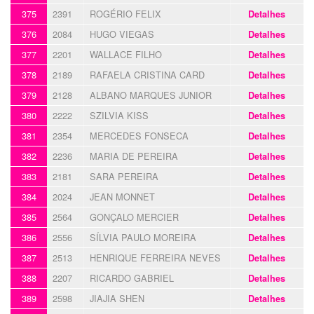
375
2391
ROGÉRIO FELIX
Detalhes
376
2084
HUGO VIEGAS
Detalhes
377
2201
WALLACE FILHO
Detalhes
378
2189
RAFAELA CRISTINA CARD
Detalhes
379
2128
ALBANO MARQUES JUNIOR
Detalhes
380
2222
SZILVIA KISS
Detalhes
381
2354
MERCEDES FONSECA
Detalhes
382
2236
MARIA DE PEREIRA
Detalhes
383
2181
SARA PEREIRA
Detalhes
384
2024
JEAN MONNET
Detalhes
385
2564
GONÇALO MERCIER
Detalhes
386
2556
SÍLVIA PAULO MOREIRA
Detalhes
387
2513
HENRIQUE FERREIRA NEVES
Detalhes
388
2207
RICARDO GABRIEL
Detalhes
389
2598
JIAJIA SHEN
Detalhes