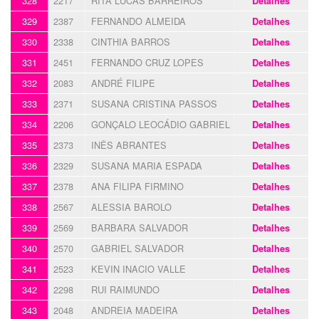
328
2217
RITA LUCAS BARREIROS
Detalhes
329
2387
FERNANDO ALMEIDA
Detalhes
330
2338
CINTHIA BARROS
Detalhes
331
2451
FERNANDO CRUZ LOPES
Detalhes
332
2083
ANDRÉ FILIPE
Detalhes
333
2371
SUSANA CRISTINA PASSOS
Detalhes
334
2206
GONÇALO LEOCÁDIO GABRIEL
Detalhes
335
2373
INÊS ABRANTES
Detalhes
336
2329
SUSANA MARIA ESPADA
Detalhes
337
2378
ANA FILIPA FIRMINO
Detalhes
338
2567
ALESSIA BAROLO
Detalhes
339
2569
BARBARA SALVADOR
Detalhes
340
2570
GABRIEL SALVADOR
Detalhes
341
2523
KEVIN INACIO VALLE
Detalhes
342
2298
RUI RAIMUNDO
Detalhes
343
2048
ANDREIA MADEIRA
Detalhes