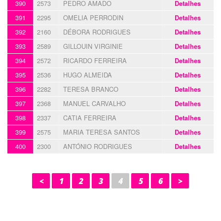
390
2573
PEDRO AMADO
Detalhes
391
2295
OMELIA PERRODIN
Detalhes
392
2160
DÉBORA RODRIGUES
Detalhes
393
2589
GILLOUIN VIRGINIE
Detalhes
394
2572
RICARDO FERREIRA
Detalhes
395
2536
HUGO ALMEIDA
Detalhes
396
2282
TERESA BRANCO
Detalhes
397
2368
MANUEL CARVALHO
Detalhes
398
2337
CATIA FERREIRA
Detalhes
399
2575
MARIA TERESA SANTOS
Detalhes
400
2300
ANTÓNIO RODRIGUES
Detalhes
<
1
2
3
4
5
6
>