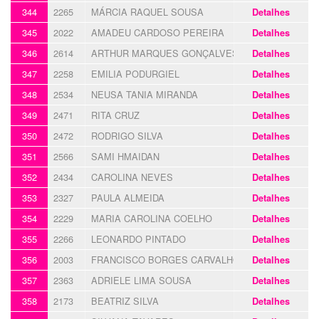
344
2265
MÁRCIA RAQUEL SOUSA
Detalhes
345
2022
AMADEU CARDOSO PEREIRA
Detalhes
346
2614
ARTHUR MARQUES GONÇALVES
Detalhes
347
2258
EMILIA PODURGIEL
Detalhes
348
2534
NEUSA TANIA MIRANDA
Detalhes
349
2471
RITA CRUZ
Detalhes
350
2472
RODRIGO SILVA
Detalhes
351
2566
SAMI HMAIDAN
Detalhes
352
2434
CAROLINA NEVES
Detalhes
353
2327
PAULA ALMEIDA
Detalhes
354
2229
MARIA CAROLINA COELHO
Detalhes
355
2266
LEONARDO PINTADO
Detalhes
356
2003
FRANCISCO BORGES CARVALHO
Detalhes
357
2363
ADRIELE LIMA SOUSA
Detalhes
358
2173
BEATRIZ SILVA
Detalhes