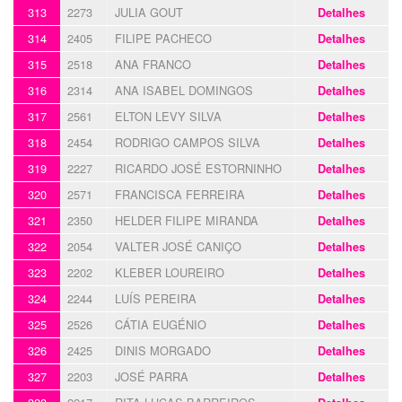
313
2273
JULIA GOUT
Detalhes
314
2405
FILIPE PACHECO
Detalhes
315
2518
ANA FRANCO
Detalhes
316
2314
ANA ISABEL DOMINGOS
Detalhes
317
2561
ELTON LEVY SILVA
Detalhes
318
2454
RODRIGO CAMPOS SILVA
Detalhes
319
2227
RICARDO JOSÉ ESTORNINHO
Detalhes
320
2571
FRANCISCA FERREIRA
Detalhes
321
2350
HELDER FILIPE MIRANDA
Detalhes
322
2054
VALTER JOSÉ CANIÇO
Detalhes
323
2202
KLEBER LOUREIRO
Detalhes
324
2244
LUÍS PEREIRA
Detalhes
325
2526
CÁTIA EUGÉNIO
Detalhes
326
2425
DINIS MORGADO
Detalhes
327
2203
JOSÉ PARRA
Detalhes