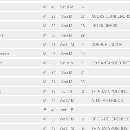
M
40
Vet II M
4
M
29
Sen M
27
ACDRS QUINHENDR
M
32
Sen M
28
IBO RUNNERS
ra
M
30
Sen M
29
s
M
48
Vet III M
4
CORRER LISBOA
endes
M
25
Sen M
30
en
M
56
Vet V M
1
GD SANTANDER TOT
M
34
Sen M
31
M
31
Sen M
32
o
M
18
Jun M
2
TRIATLO SPORTING
M
54
Vet IV M
1
ATLETAS LINDOS
F
43
Vet II F
1
M
50
Vet IV M
2
CF OS BELENENSE
M
45
Vet III M
5
TRIATLO SPORTING