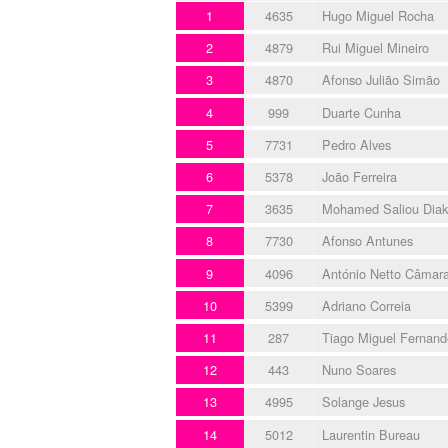
1
4635
Hugo Miguel Rocha
2
4879
Rui Miguel Mineiro
3
4870
Afonso Julião Simão
4
999
Duarte Cunha
5
7731
Pedro Alves
6
5378
João Ferreira
7
3635
Mohamed Saliou Dia
8
7730
Afonso Antunes
9
4096
António Netto Câmar
10
5399
Adriano Correia
11
287
Tiago Miguel Fernand
12
443
Nuno Soares
13
4995
Solange Jesus
14
5012
Laurentin Bureau