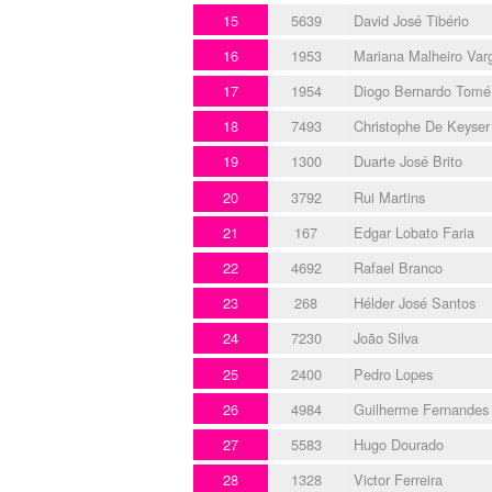
15
5639
David José Tibério
16
1953
Mariana Malheiro Va
17
1954
Diogo Bernardo Tomé
18
7493
Christophe De Keyser
19
1300
Duarte José Brito
20
3792
Rui Martins
21
167
Edgar Lobato Faria
22
4692
Rafael Branco
23
268
Hélder José Santos
24
7230
João Silva
25
2400
Pedro Lopes
26
4984
Guilherme Fernandes
27
5583
Hugo Dourado
28
1328
Victor Ferreira