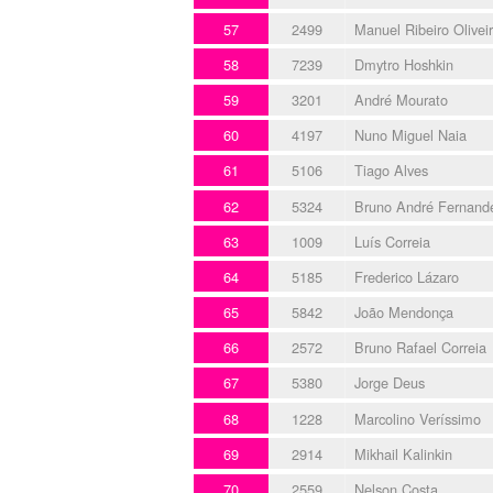
57
2499
Manuel Ribeiro Olivei
58
7239
Dmytro Hoshkin
59
3201
André Mourato
60
4197
Nuno Miguel Naia
61
5106
Tiago Alves
62
5324
Bruno André Fernand
63
1009
Luís Correia
64
5185
Frederico Lázaro
65
5842
João Mendonça
66
2572
Bruno Rafael Correia
67
5380
Jorge Deus
68
1228
Marcolino Veríssimo
69
2914
Mikhail Kalinkin
70
2559
Nelson Costa