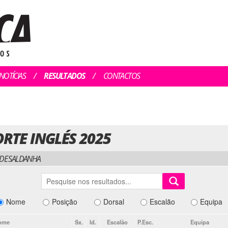
NOTÍCIAS
RESULTADOS
CONTACTOS
ORTE INGLÉS 2025
 DE SALDANHA
Nome
Posição
Dorsal
Escalão
Equipa
ome
Sx.
Id.
Escalão
P.Esc.
Equipa