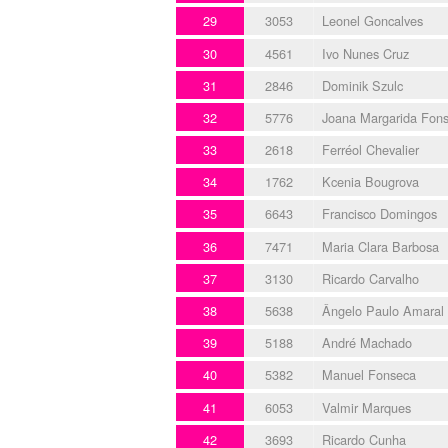
29
3053
Leonel Goncalves
30
4561
Ivo Nunes Cruz
31
2846
Dominik Szulc
32
5776
Joana Margarida Fon
33
2618
Ferréol Chevalier
34
1762
Kcenia Bougrova
35
6643
Francisco Domingos
36
7471
Maria Clara Barbosa
37
3130
Ricardo Carvalho
38
5638
Ângelo Paulo Amaral
39
5188
André Machado
40
5382
Manuel Fonseca
41
6053
Valmir Marques
42
3693
Ricardo Cunha