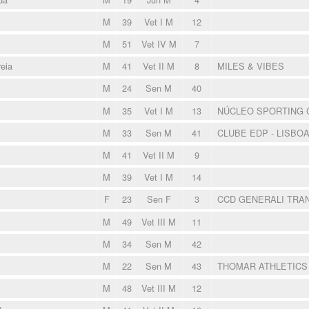
M
39
Vet I M
12
M
51
Vet IV M
7
eia
M
41
Vet II M
8
MILES & VIBES
M
24
Sen M
40
M
35
Vet I M
13
NÚCLEO SPORTING 
M
33
Sen M
41
CLUBE EDP - LISBO
M
41
Vet II M
9
M
39
Vet I M
14
F
23
Sen F
3
CCD GENERALI TRA
M
49
Vet III M
11
M
34
Sen M
42
M
22
Sen M
43
THOMAR ATHLETIC
M
48
Vet III M
12