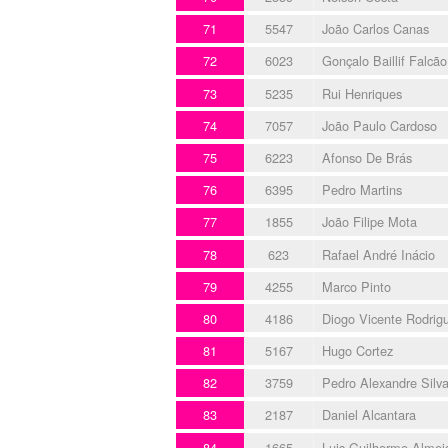
71
5547
João Carlos Canas
72
6023
Gonçalo Baillif Falcão
73
5235
Rui Henriques
74
7057
João Paulo Cardoso
75
6223
Afonso De Brás
76
6395
Pedro Martins
77
1855
João Filipe Mota
78
623
Rafael André Inácio
79
4255
Marco Pinto
80
4186
Diogo Vicente Rodrig
81
5167
Hugo Cortez
82
3759
Pedro Alexandre Silv
83
2187
Daniel Alcantara
84
1665
Luis Guilherme Almei