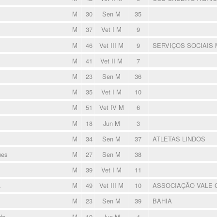
M
30
Sen M
35
M
37
Vet I M
9
M
46
Vet III M
9
SERVIÇOS SOCIAIS
M
41
Vet II M
7
M
23
Sen M
36
M
35
Vet I M
10
M
51
Vet IV M
6
M
18
Jun M
3
M
34
Sen M
37
ATLETAS LINDOS
ues
M
27
Sen M
38
M
39
Vet I M
11
a
M
49
Vet III M
10
ASSOCIAÇÃO VALE
M
23
Sen M
39
BAHIA
da
M
19
Jun M
4