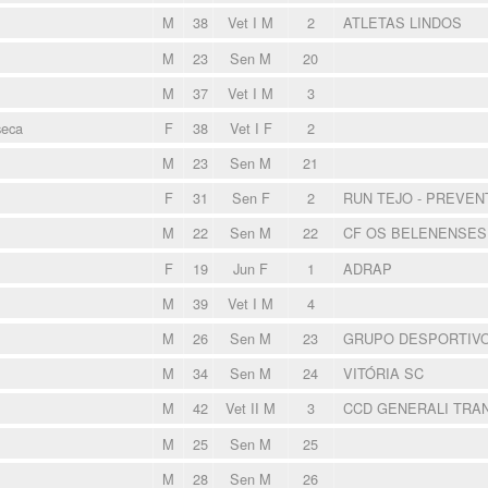
M
38
Vet I M
2
ATLETAS LINDOS
M
23
Sen M
20
M
37
Vet I M
3
seca
F
38
Vet I F
2
M
23
Sen M
21
F
31
Sen F
2
RUN TEJO - PREVEN
M
22
Sen M
22
CF OS BELENENSE
F
19
Jun F
1
ADRAP
M
39
Vet I M
4
M
26
Sen M
23
GRUPO DESPORTIV
M
34
Sen M
24
VITÓRIA SC
M
42
Vet II M
3
CCD GENERALI TRA
M
25
Sen M
25
M
28
Sen M
26