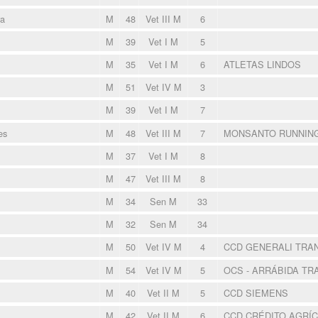
ra
M
48
Vet III M
6
M
39
Vet I M
5
M
35
Vet I M
6
ATLETAS LINDOS
M
51
Vet IV M
3
M
39
Vet I M
7
es
M
48
Vet III M
7
MONSANTO RUNNIN
M
37
Vet I M
8
M
47
Vet III M
8
M
34
Sen M
33
M
32
Sen M
34
M
50
Vet IV M
4
CCD GENERALI TRA
M
54
Vet IV M
5
OCS - ARRÁBIDA TR
M
40
Vet II M
5
CCD SIEMENS
M
42
Vet II M
6
CCD CRÉDITO AGRÍ