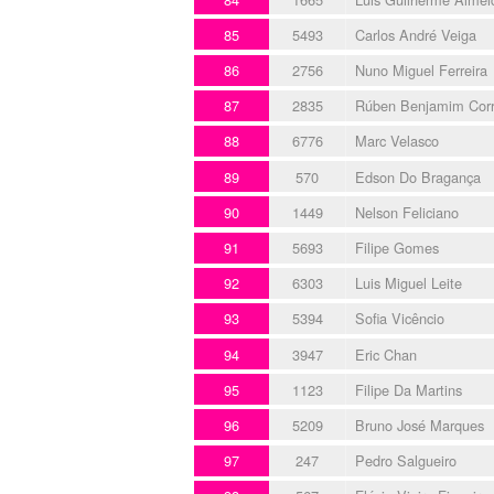
85
5493
Carlos André Veiga
86
2756
Nuno Miguel Ferreira
87
2835
Rúben Benjamim Corr
88
6776
Marc Velasco
89
570
Edson Do Bragança
90
1449
Nelson Feliciano
91
5693
Filipe Gomes
92
6303
Luis Miguel Leite
93
5394
Sofia Vicêncio
94
3947
Eric Chan
95
1123
Filipe Da Martins
96
5209
Bruno José Marques
97
247
Pedro Salgueiro