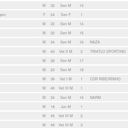
M
32
Sen M
13
rgem
F
24
Sen F
1
M
22
Sen M
14
M
32
Sen M
15
M
34
Sen M
16
NAZA
M
40
Vet II M
2
TRIATLO SPORTING
M
26
Sen M
17
M
23
Sen M
18
M
38
Vet I M
1
CDR RIBEIRINHO
M
46
Vet III M
1
M
34
Sen M
19
NARM
M
18
Jun M
1
M
45
Vet III M
2
M
46
Vet III M
3