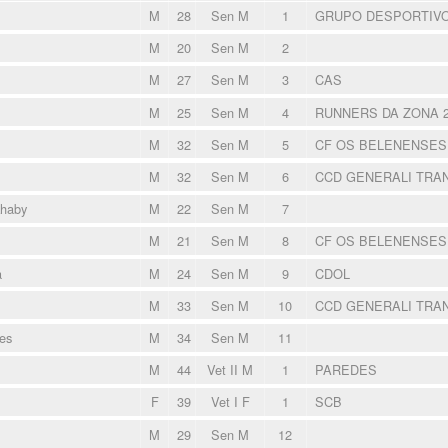
M
28
Sen M
1
GRUPO DESPORTIVO
M
20
Sen M
2
M
27
Sen M
3
CAS
M
25
Sen M
4
RUNNERS DA ZONA 
M
32
Sen M
5
CF OS BELENENSE
M
32
Sen M
6
CCD GENERALI TRA
khaby
M
22
Sen M
7
M
21
Sen M
8
CF OS BELENENSE
a
M
24
Sen M
9
CDOL
M
33
Sen M
10
CCD GENERALI TRA
es
M
34
Sen M
11
M
44
Vet II M
1
PAREDES
F
39
Vet I F
1
SCB
M
29
Sen M
12