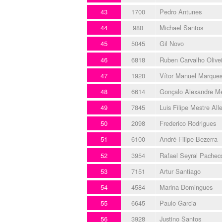
43
1700
Pedro Antunes
44
980
Michael Santos
45
5045
Gil Novo
46
6818
Ruben Carvalho Olivei
47
1920
Vítor Manuel Marque
48
6614
Gonçalo Alexandre M
49
7845
Luis Filipe Mestre All
50
2098
Frederico Rodrigues
51
6100
André Filipe Bezerra
52
3954
Rafael Seyral Pachec
53
7151
Artur Santiago
54
4584
Marina Domingues
55
6645
Paulo Garcia
56
3928
Justino Santos