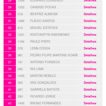
28
1259
EDUARDO LOURENCO
Detalhes
29
1252
CANDIDO POCAS
Detalhes
30
318
BEATRIZ ALMEIDA
Detalhes
31
1686
FLÁVIO SANTOS
Detalhes
32
812
MIGUEL ESTEVES
Detalhes
33
1231
KOSTIANTYN SIMONENKO
Detalhes
34
1184
PAULO PINTO
Detalhes
35
378
LENN COSSA
Detalhes
36
981
PEDRO FILIPE MARTINS SOARES
Detalhes
37
191
ANTÓNIO FONSECA
Detalhes
38
292
RUI LIMA
Detalhes
39
1035
MARTIM REBELO
Detalhes
40
363
IRIS GONÇALVES
Detalhes
41
487
GABRIELA BATISTA
Detalhes
42
290
RICARDO JORGE
Detalhes
43
1405
BRUNO FERNANDES
Detalhes