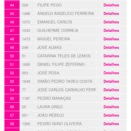
44
228
FILIPE PEGO
Detalhes
45
1486
ÂNGELO ANGÉLICO FERREIRA
Detalhes
46
1073
EMANUEL CARLOS
Detalhes
47
1033
GUILHERME CORREIA
Detalhes
48
1473
MIGUEL PEREIRA
Detalhes
49
248
JOSÉ ALMAS
Detalhes
50
51
CATARINA TELES DE LEMOS
Detalhes
51
1695
DANIEL FILIPE ZEFERINO
Detalhes
52
553
JOSÉ ROSA
Detalhes
53
1648
SIMÃO PEDRO TADEU COSTA
Detalhes
54
77
JOSÉ CARLOS CARVALHO FERREIRA
Detalhes
55
1187
PEDRO MANAÇAS
Detalhes
56
25
LAURA GRILO
Detalhes
57
551
JOÃO REBELO
Detalhes
58
1365
PEDRO NUNO OLIVEIRA
Detalhes