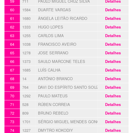
59
711
PAULO MIGUEL CRUZ SILVA
Detalhes
60
1584
DUARTE VARGAS
Detalhes
61
1680
ÂNGELA LEITÃO RICARDO
Detalhes
62
1333
HUGO LOPES
Detalhes
63
1255
CARLOS LIMA
Detalhes
64
1038
FRANCISCO AVEIRO
Detalhes
65
1278
JOSE SERRANO
Detalhes
66
1373
SAULO MARCONE TELES
Detalhes
67
1685
LUÍS CALHA
Detalhes
68
14
ANTÓNIO BRANCO
Detalhes
69
764
DAVI DO ESPÍRITO SANTO SOUZA
Detalhes
70
1292
PAULO MATEUS
Detalhes
71
528
RÚBEN CORREIA
Detalhes
72
809
BRUNO REBELO
Detalhes
73
1701
SÉRGIO MIGUEL MENDES GONÇALVES
Detalhes
74
1227
DMYTRO KOKODIY
Detalhes