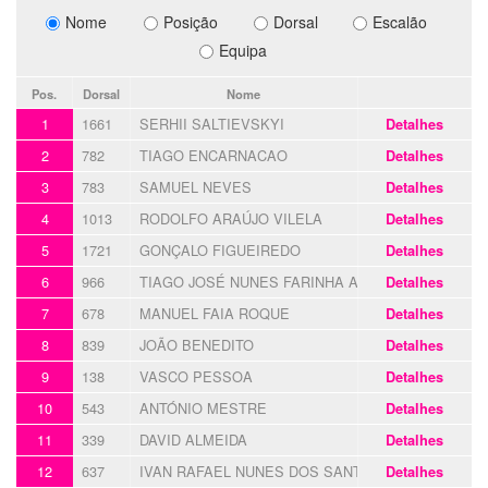
Nome
Posição
Dorsal
Escalão
Equipa
Pos.
Dorsal
Nome
1
1661
SERHII SALTIEVSKYI
Detalhes
2
782
TIAGO ENCARNACAO
Detalhes
3
783
SAMUEL NEVES
Detalhes
4
1013
RODOLFO ARAÚJO VILELA
Detalhes
5
1721
GONÇALO FIGUEIREDO
Detalhes
6
966
TIAGO JOSÉ NUNES FARINHA ALVES
Detalhes
7
678
MANUEL FAIA ROQUE
Detalhes
8
839
JOÃO BENEDITO
Detalhes
9
138
VASCO PESSOA
Detalhes
10
543
ANTÓNIO MESTRE
Detalhes
11
339
DAVID ALMEIDA
Detalhes
12
637
IVAN RAFAEL NUNES DOS SANTOS
Detalhes