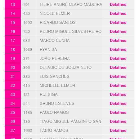
13
791
FILIPE ANDRÉ CLARO MADEIRA
Detalhes
14
420
NICOLE ELMER
Detalhes
15
1692
RICARDO SANTOS
Detalhes
16
720
PEDRO MIGUEL SILVESTRE RODRIGUES
Detalhes
17
682
MARCO CUNHA
Detalhes
18
1039
RYAN BÁ
Detalhes
19
371
JOÃO PEREIRA
Detalhes
20
806
DELADIO DE SOUZA NETO
Detalhes
21
385
LUÍS SANCHES
Detalhes
22
415
MICHELLE ELMER
Detalhes
23
121
RUI BIGA
Detalhes
24
544
BRUNO ESTEVES
Detalhes
25
1185
PAULO RAMOS
Detalhes
26
136
TIAGO MIGUEL PÃOZINHO SANTOS
Detalhes
27
1662
FÁBIO RAMOS
Detalhes