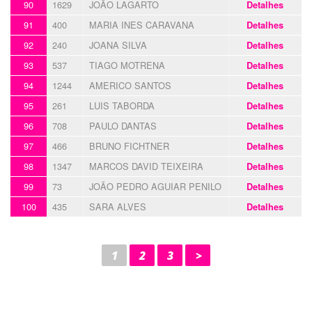
90
1629
JOÃO LAGARTO
Detalhes
91
400
MARIA INES CARAVANA
Detalhes
92
240
JOANA SILVA
Detalhes
93
537
TIAGO MOTRENA
Detalhes
94
1244
AMERICO SANTOS
Detalhes
95
261
LUIS TABORDA
Detalhes
96
708
PAULO DANTAS
Detalhes
97
466
BRUNO FICHTNER
Detalhes
98
1347
MARCOS DAVID TEIXEIRA
Detalhes
99
73
JOÃO PEDRO AGUIAR PENILO
Detalhes
100
435
SARA ALVES
Detalhes
1
2
3
>