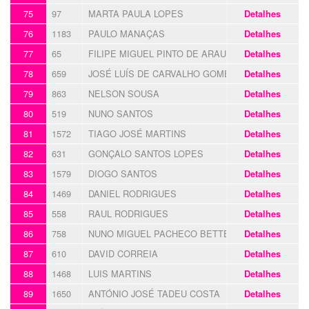
75
97
MARTA PAULA LOPES
Detalhes
76
1183
PAULO MANAÇAS
Detalhes
77
65
FILIPE MIGUEL PINTO DE ARAUJO
Detalhes
78
659
JOSÉ LUÍS DE CARVALHO GOMES
Detalhes
79
863
NELSON SOUSA
Detalhes
80
519
NUNO SANTOS
Detalhes
81
1572
TIAGO JOSÉ MARTINS
Detalhes
82
631
GONÇALO SANTOS LOPES
Detalhes
83
1579
DIOGO SANTOS
Detalhes
84
1469
DANIEL RODRIGUES
Detalhes
85
558
RAUL RODRIGUES
Detalhes
86
758
NUNO MIGUEL PACHECO BETTENCOURT
Detalhes
87
610
DAVID CORREIA
Detalhes
88
1468
LUIS MARTINS
Detalhes
89
1650
ANTÓNIO JOSÉ TADEU COSTA
Detalhes