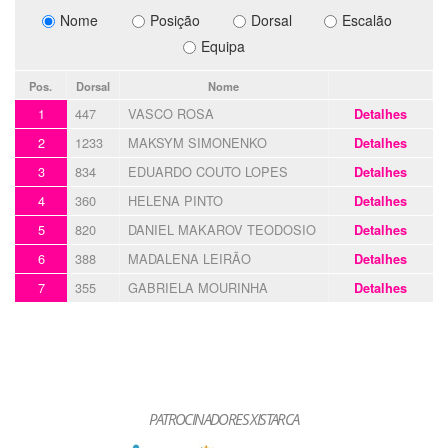
Nome
Posição
Dorsal
Escalão
Equipa
Pos.
Dorsal
Nome
1
447
VASCO ROSA
Detalhes
2
1233
MAKSYM SIMONENKO
Detalhes
3
834
EDUARDO COUTO LOPES
Detalhes
4
360
HELENA PINTO
Detalhes
5
820
DANIEL MAKAROV TEODOSIO
Detalhes
6
388
MADALENA LEIRÃO
Detalhes
7
355
GABRIELA MOURINHA
Detalhes
PATROCINADORES XISTARCA