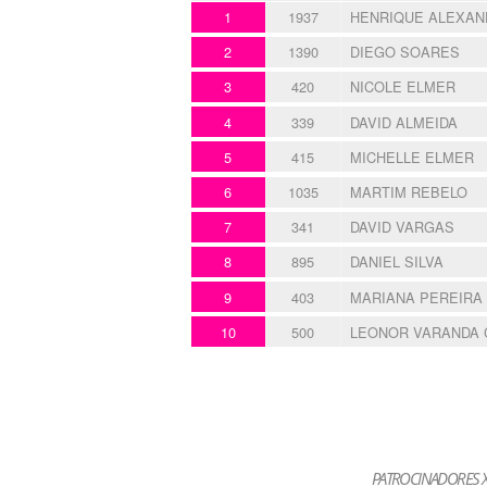
1
1937
HENRIQUE ALEXAN
2
1390
DIEGO SOARES
3
420
NICOLE ELMER
4
339
DAVID ALMEIDA
5
415
MICHELLE ELMER
6
1035
MARTIM REBELO
7
341
DAVID VARGAS
8
895
DANIEL SILVA
9
403
MARIANA PEREIRA
10
500
LEONOR VARANDA 
PATROCINADORES X