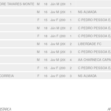
DRE TAVARES MONTEIRO
M
18
Jún M (2007-2008)
1
M
16
Juv M (2009-2010)
1
NS ALMADA
F
15
Juv F (2009-2010)
1
C PEDRO PESSOA 
M
18
Jún M (2007-2008)
2
C PEDRO PESSOA 
F
18
Jún F (2007-2008)
1
C PEDRO PESSOA 
M
16
Juv M (2009-2010)
2
LIBERDADE FC
M
16
Juv M (2009-2010)
3
C PEDRO PESSOA 
M
16
Juv M (2009-2010)
4
AA CHARNECA CAP
F
15
Juv F (2009-2010)
2
C PEDRO PESSOA 
CORREIA
F
16
Juv F (2009-2010)
3
NS ALMADA
ISTARCA
AP