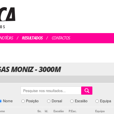
NOTÍCIAS
RESULTADOS
CONTACTOS
GAS MONIZ - 3000M
Nome
Posição
Dorsal
Escalão
Equipa
ome
Sx.
Id.
Escalão
P.Esc.
Equipa