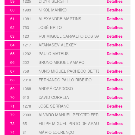
59
1225
DIDYK SERGHII
Detalhes
60
1983
NIKOL MANIKO
Detalhes
61
1981
ALEXANDRE MARTINS
Detalhes
62
753
JOSÉ BRITO
Detalhes
63
123
RUI MIGUEL CARVALHO DOS SANTOS
Detalhes
64
1217
AFANASEV ALEXEY
Detalhes
65
1292
PAULO MATEUS
Detalhes
66
202
BRUNO MIGUEL AMARO
Detalhes
67
758
NUNO MIGUEL PACHECO BETTENCOURT
Detalhes
68
2010
FERNANDO PAULO RIBEIRO
Detalhes
69
1068
ANDRÉ CARDOSO
Detalhes
70
610
DAVID CORREIA
Detalhes
71
1278
JOSE SERRANO
Detalhes
72
2003
ALVARO MANUEL PEIXOTO FERREIRA
Detalhes
73
65
FILIPE MIGUEL PINTO DE ARAUJO
Detalhes
74
31
MÁRIO LOURENÇO
Detalhes