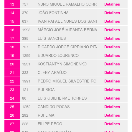
13
757
NUNO MIGUEL RAMALHO CORREIA SIMÕES ALVE
Detalhes
14
370
JOÃO FONTINHA
Detalhes
15
637
IVAN RAFAEL NUNES DOS SANTOS
Detalhes
16
1993
MÁRCIO JOSÉ MIRANDA BERNARDES
Detalhes
17
385
LUÍS SANCHES
Detalhes
18
727
RICARDO JORGE CIPRIANO PITA
Detalhes
19
1259
EDUARDO LOURENCO
Detalhes
20
1231
KOSTIANTYN SIMONENKO
Detalhes
21
333
CLEBY ARAÚJO
Detalhes
22
1991
PEDRO MIGUEL SILVESTRE RODRIGUES
Detalhes
23
121
RUI BIGA
Detalhes
24
86
LUIS GUILHERME TORPES
Detalhes
25
1252
CANDIDO POCAS
Detalhes
26
292
RUI LIMA
Detalhes
27
228
FILIPE PEGO
Detalhes