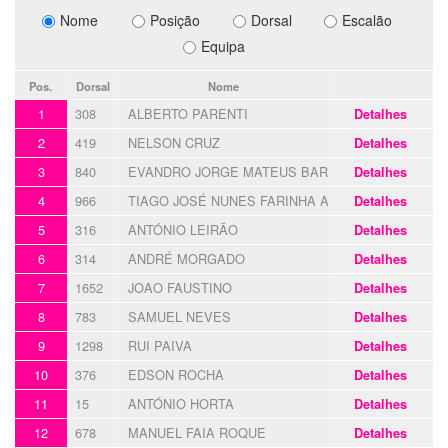
Nome
Posição
Dorsal
Escalão
Equipa
Pos.
Dorsal
Nome
1
308
ALBERTO PARENTI
Detalhes
2
419
NELSON CRUZ
Detalhes
3
840
EVANDRO JORGE MATEUS BARATA
Detalhes
4
966
TIAGO JOSÉ NUNES FARINHA ALVES
Detalhes
5
316
ANTÓNIO LEIRÃO
Detalhes
6
314
ANDRÉ MORGADO
Detalhes
7
1652
JOAO FAUSTINO
Detalhes
8
783
SAMUEL NEVES
Detalhes
9
1298
RUI PAIVA
Detalhes
10
376
EDSON ROCHA
Detalhes
11
15
ANTÓNIO HORTA
Detalhes
12
678
MANUEL FAIA ROQUE
Detalhes