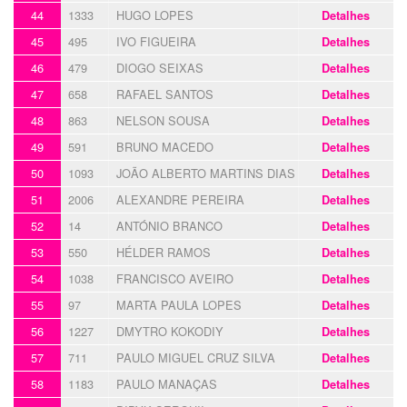
44
1333
HUGO LOPES
Detalhes
45
495
IVO FIGUEIRA
Detalhes
46
479
DIOGO SEIXAS
Detalhes
47
658
RAFAEL SANTOS
Detalhes
48
863
NELSON SOUSA
Detalhes
49
591
BRUNO MACEDO
Detalhes
50
1093
JOÃO ALBERTO MARTINS DIAS
Detalhes
51
2006
ALEXANDRE PEREIRA
Detalhes
52
14
ANTÓNIO BRANCO
Detalhes
53
550
HÉLDER RAMOS
Detalhes
54
1038
FRANCISCO AVEIRO
Detalhes
55
97
MARTA PAULA LOPES
Detalhes
56
1227
DMYTRO KOKODIY
Detalhes
57
711
PAULO MIGUEL CRUZ SILVA
Detalhes
58
1183
PAULO MANAÇAS
Detalhes