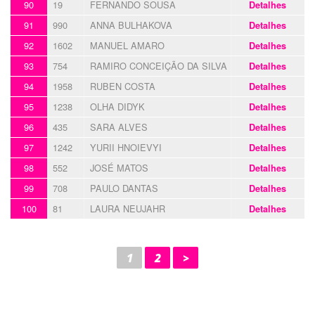
90
19
FERNANDO SOUSA
Detalhes
91
990
ANNA BULHAKOVA
Detalhes
92
1602
MANUEL AMARO
Detalhes
93
754
RAMIRO CONCEIÇÃO DA SILVA
Detalhes
94
1958
RUBEN COSTA
Detalhes
95
1238
OLHA DIDYK
Detalhes
96
435
SARA ALVES
Detalhes
97
1242
YURII HNOIEVYI
Detalhes
98
552
JOSÉ MATOS
Detalhes
99
708
PAULO DANTAS
Detalhes
100
81
LAURA NEUJAHR
Detalhes
1
2
>