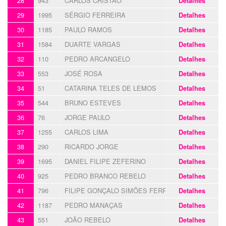
28
943
CARLOS CRISTÃO
Detalhes
29
1995
SÉRGIO FERREIRA
Detalhes
30
1185
PAULO RAMOS
Detalhes
31
1584
DUARTE VARGAS
Detalhes
32
110
PEDRO ARCANGELO
Detalhes
33
553
JOSÉ ROSA
Detalhes
34
51
CATARINA TELES DE LEMOS
Detalhes
35
544
BRUNO ESTEVES
Detalhes
36
76
JORGE PAULO
Detalhes
37
1255
CARLOS LIMA
Detalhes
38
290
RICARDO JORGE
Detalhes
39
1695
DANIEL FILIPE ZEFERINO
Detalhes
40
925
PEDRO BRANCO REBELO
Detalhes
41
796
FILIPE GONÇALO SIMÕES FERREIRA
Detalhes
42
1187
PEDRO MANAÇAS
Detalhes
43
551
JOÃO REBELO
Detalhes