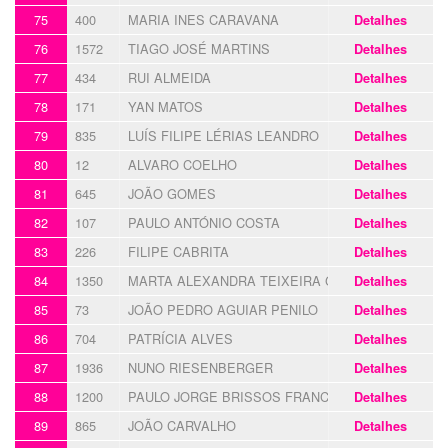
75
400
MARIA INES CARAVANA
Detalhes
76
1572
TIAGO JOSÉ MARTINS
Detalhes
77
434
RUI ALMEIDA
Detalhes
78
171
YAN MATOS
Detalhes
79
835
LUÍS FILIPE LÉRIAS LEANDRO
Detalhes
80
12
ALVARO COELHO
Detalhes
81
645
JOÃO GOMES
Detalhes
82
107
PAULO ANTÓNIO COSTA
Detalhes
83
226
FILIPE CABRITA
Detalhes
84
1350
MARTA ALEXANDRA TEIXEIRA GIL
Detalhes
85
73
JOÃO PEDRO AGUIAR PENILO
Detalhes
86
704
PATRÍCIA ALVES
Detalhes
87
1936
NUNO RIESENBERGER
Detalhes
88
1200
PAULO JORGE BRISSOS FRANCISCO
Detalhes
89
865
JOÃO CARVALHO
Detalhes