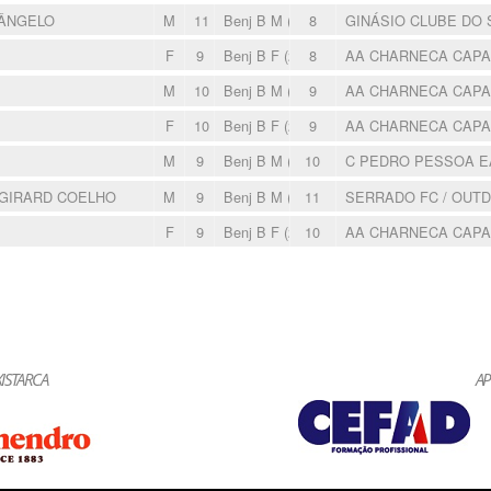
ÂNGELO
M
11
Benj B M (2015-2016)
8
GINÁSIO CLUBE DO 
F
9
Benj B F (2015-2016)
8
AA CHARNECA CAP
M
10
Benj B M (2015-2016)
9
AA CHARNECA CAP
F
10
Benj B F (2015-2016)
9
AA CHARNECA CAP
M
9
Benj B M (2015-2016)
10
C PEDRO PESSOA 
 GIRARD COELHO
M
9
Benj B M (2015-2016)
11
SERRADO FC / OUT
F
9
Benj B F (2015-2016)
10
AA CHARNECA CAP
ISTARCA
AP