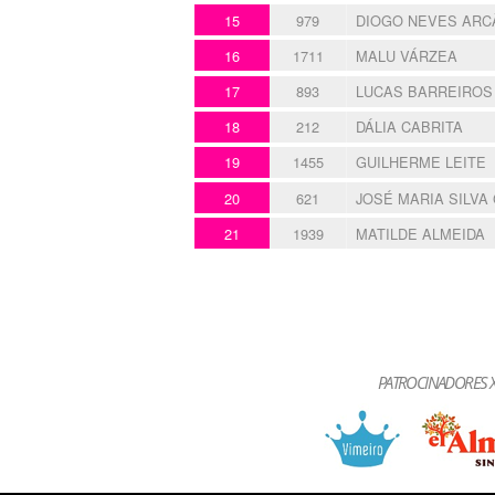
15
979
DIOGO NEVES ARC
16
1711
MALU VÁRZEA
17
893
LUCAS BARREIROS
18
212
DÁLIA CABRITA
19
1455
GUILHERME LEITE
20
621
JOSÉ MARIA SILVA
21
1939
MATILDE ALMEIDA
PATROCINADORES X