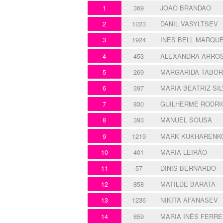
1
369
JOAO BRANDAO
2
1223
DANIL VASYLTSEV
3
1924
INES BELL MARQU
4
453
ALEXANDRA ARROS
5
269
MARGARIDA TABOR
6
397
MARIA BEATRIZ SIL
7
830
GUILHERME RODRI
8
393
MANUEL SOUSA
9
1219
MARK KUKHARENK
10
401
MARIA LEIRÃO
11
57
DINIS BERNARDO
12
858
MATILDE BARATA
13
1236
NIKITA AFANASEV
14
859
MARIA INÊS FERRE