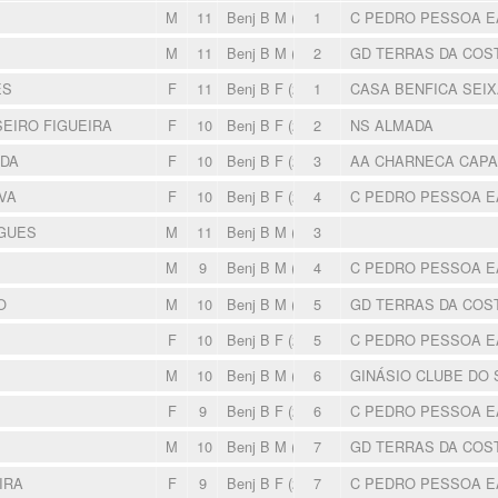
M
11
Benj B M (2015-2016)
1
C PEDRO PESSOA 
M
11
Benj B M (2015-2016)
2
GD TERRAS DA COS
ES
F
11
Benj B F (2015-2016)
1
CASA BENFICA SEI
EIRO FIGUEIRA
F
10
Benj B F (2015-2016)
2
NS ALMADA
DA
F
10
Benj B F (2015-2016)
3
AA CHARNECA CAP
VA
F
10
Benj B F (2015-2016)
4
C PEDRO PESSOA 
GUES
M
11
Benj B M (2015-2016)
3
M
9
Benj B M (2015-2016)
4
C PEDRO PESSOA 
O
M
10
Benj B M (2015-2016)
5
GD TERRAS DA COS
F
10
Benj B F (2015-2016)
5
C PEDRO PESSOA 
M
10
Benj B M (2015-2016)
6
GINÁSIO CLUBE DO 
F
9
Benj B F (2015-2016)
6
C PEDRO PESSOA 
M
10
Benj B M (2015-2016)
7
GD TERRAS DA COS
IRA
F
9
Benj B F (2015-2016)
7
C PEDRO PESSOA 