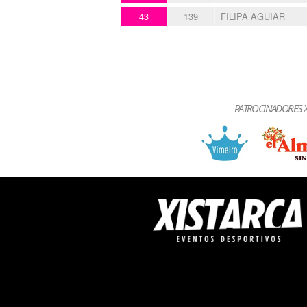
43
139
FILIPA AGUIAR
PATROCINADORES X