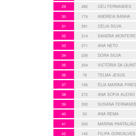
29
282
CÉU FERNANDES
30
174
ANDREIA BANHA
31
281
CÉLIA SILVA
32
314
SANDRA MONTEIR
33
271
ANA NETO
34
236
DORA SILVA
35
254
VICTÓRIA DA QUIN
36
76
TELMA JESUS
37
195
ÉLIA MARINA PIRE
38
272
ANA SOFIA ALEIXO
39
330
SUSANA FERNAND
40
53
ANA REMA
41
305
MARINA PANTALIÃ
42
140
FILIPA GONCALVES