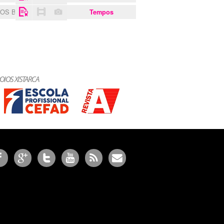
 OS BELENENSES
Tempos
OIOS XISTARCA