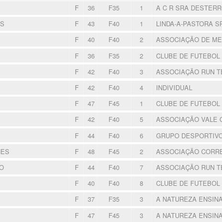
F
36
F35
1
A C R SRA DESTER
ES
F
43
F40
1
LINDA-A-PASTORA 
F
40
F40
2
ASSOCIAÇÃO DE M
F
36
F35
2
CLUBE DE FUTEBOL
F
42
F40
3
ASSOCIAÇÃO RUN 
F
42
F40
4
INDIVIDUAL
F
47
F45
1
CLUBE DE FUTEBOL
F
42
F40
5
ASSOCIAÇÃO VALE
F
44
F40
6
GRUPO DESPORTIVO
NES
F
48
F45
2
ASSOCIAÇÃO CORR
O
F
44
F40
7
ASSOCIAÇÃO RUN 
F
40
F40
8
CLUBE DE FUTEBOL
F
37
F35
3
A NATUREZA ENSIN
F
47
F45
3
A NATUREZA ENSIN