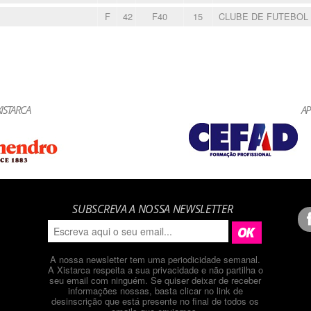
F
42
F40
15
CLUBE DE FUTEBOL
ISTARCA
AP
SUBSCREVA A NOSSA NEWSLETTER
A nossa newsletter tem uma periodicidade semanal.
A Xistarca respeita a sua privacidade e não partilha o
seu email com ninguém. Se quiser deixar de receber
informações nossas, basta clicar no link de
desinscrição que está presente no final de todos os