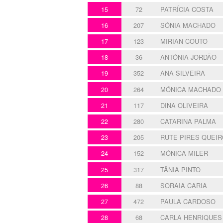
15
72
PATRÍCIA COSTA
16
207
SÓNIA MACHADO
17
123
MIRIAN COUTO
18
36
ANTÓNIA JORDÃO
19
352
ANA SILVEIRA
20
264
MÓNICA MACHADO
21
117
DINA OLIVEIRA
22
280
CATARINA PALMA
23
205
RUTE PIRES QUEIR
24
152
MÓNICA MILER
25
317
TÂNIA PINTO
26
88
SORAIA CARIA
27
472
PAULA CARDOSO
28
68
CARLA HENRIQUES