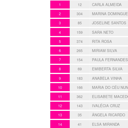
1
12
CARLA ALMEIDA
2
304
MARINA DOMINGU
3
85
JOSELINE SANTOS
4
159
SARA NETO
5
374
RITA ROSA
6
265
MIRIAM SILVA
7
154
PAULA FERNANDES
8
69
EMIBERTA SILVA
9
183
ANABELA VINHA
10
166
MARIA DO CÉU NU
11
362
ELISABETE MACED
12
143
IVALÉCIA CRUZ
13
35
ÂNGELA RICARDO
14
41
ELSA MIRANDA