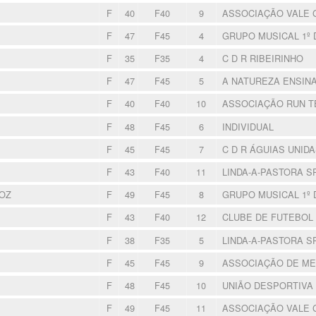
F
40
F40
9
ASSOCIAÇÃO VALE
F
47
F45
4
GRUPO MUSICAL 1º
F
35
F35
4
C D R RIBEIRINHO
F
47
F45
5
A NATUREZA ENSIN
F
40
F40
10
ASSOCIAÇÃO RUN 
F
48
F45
6
INDIVIDUAL
F
45
F45
7
C D R ÁGUIAS UNID
F
43
F40
11
LINDA-A-PASTORA 
OZ
F
49
F45
8
GRUPO MUSICAL 1º
F
43
F40
12
CLUBE DE FUTEBOL
F
38
F35
5
LINDA-A-PASTORA 
F
45
F45
9
ASSOCIAÇÃO DE M
F
48
F45
10
UNIÃO DESPORTIVA
F
49
F45
11
ASSOCIAÇÃO VALE