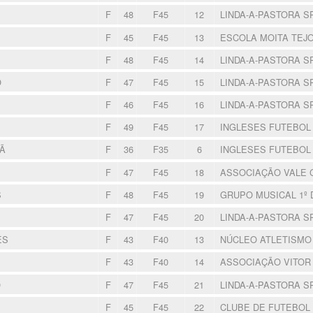
F
48
F45
12
LINDA-A-PASTORA 
F
45
F45
13
ESCOLA MOITA TEJ
F
48
F45
14
LINDA-A-PASTORA 
O
F
47
F45
15
LINDA-A-PASTORA 
F
46
F45
16
LINDA-A-PASTORA 
F
49
F45
17
INGLESES FUTEBOL
TÃ
F
36
F35
6
INGLESES FUTEBOL
F
47
F45
18
ASSOCIAÇÃO VALE
S
F
48
F45
19
GRUPO MUSICAL 1º
F
47
F45
20
LINDA-A-PASTORA 
ES
F
43
F40
13
NÚCLEO ATLETISM
F
43
F40
14
ASSOCIAÇÃO VITOR
O
F
47
F45
21
LINDA-A-PASTORA 
F
45
F45
22
CLUBE DE FUTEBOL