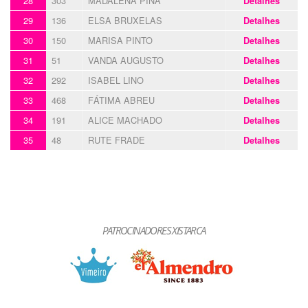
28
303
MADALENA PINA
Detalhes
29
136
ELSA BRUXELAS
Detalhes
30
150
MARISA PINTO
Detalhes
31
51
VANDA AUGUSTO
Detalhes
32
292
ISABEL LINO
Detalhes
33
468
FÁTIMA ABREU
Detalhes
34
191
ALICE MACHADO
Detalhes
35
48
RUTE FRADE
Detalhes
PATROCINADORES XISTARCA