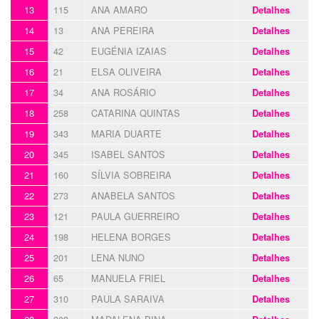
13
115
ANA AMARO
Detalhes
14
13
ANA PEREIRA
Detalhes
15
42
EUGÉNIA IZAIAS
Detalhes
16
21
ELSA OLIVEIRA
Detalhes
17
34
ANA ROSÁRIO
Detalhes
18
258
CATARINA QUINTAS
Detalhes
19
343
MARIA DUARTE
Detalhes
20
345
ISABEL SANTOS
Detalhes
21
160
SÍLVIA SOBREIRA
Detalhes
22
273
ANABELA SANTOS
Detalhes
23
121
PAULA GUERREIRO
Detalhes
24
198
HELENA BORGES
Detalhes
25
201
LENA NUNO
Detalhes
26
65
MANUELA FRIEL
Detalhes
27
310
PAULA SARAIVA
Detalhes