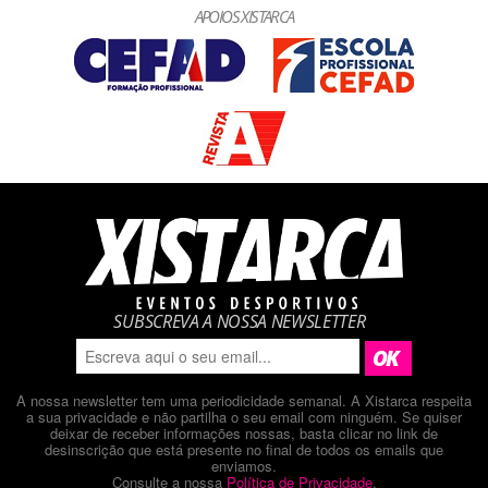
APOIOS XISTARCA
SUBSCREVA A NOSSA NEWSLETTER
A nossa newsletter tem uma periodicidade semanal. A Xistarca respeita
a sua privacidade e não partilha o seu email com ninguém. Se quiser
deixar de receber informações nossas, basta clicar no link de
desinscrição que está presente no final de todos os emails que
enviamos.
Consulte a nossa
Política de Privacidade
.