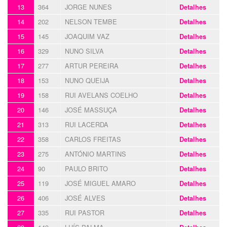
13
364
JORGE NUNES
Detalhes
14
202
NELSON TEMBE
Detalhes
15
145
JOAQUIM VAZ
Detalhes
16
329
NUNO SILVA
Detalhes
17
277
ARTUR PEREIRA
Detalhes
18
153
NUNO QUEIJA
Detalhes
19
158
RUI AVELANS COELHO
Detalhes
20
146
JOSÉ MASSUÇA
Detalhes
21
313
RUI LACERDA
Detalhes
22
358
CARLOS FREITAS
Detalhes
23
275
ANTÓNIO MARTINS
Detalhes
24
90
PAULO BRITO
Detalhes
25
119
JOSÉ MIGUEL AMARO
Detalhes
26
406
JOSÉ ALVES
Detalhes
27
335
RUI PASTOR
Detalhes