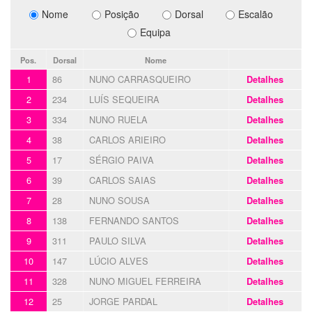
Nome
Posição
Dorsal
Escalão
Equipa
Pos.
Dorsal
Nome
1
86
NUNO CARRASQUEIRO
Detalhes
2
234
LUÍS SEQUEIRA
Detalhes
3
334
NUNO RUELA
Detalhes
4
38
CARLOS ARIEIRO
Detalhes
5
17
SÉRGIO PAIVA
Detalhes
6
39
CARLOS SAIAS
Detalhes
7
28
NUNO SOUSA
Detalhes
8
138
FERNANDO SANTOS
Detalhes
9
311
PAULO SILVA
Detalhes
10
147
LÚCIO ALVES
Detalhes
11
328
NUNO MIGUEL FERREIRA
Detalhes
12
25
JORGE PARDAL
Detalhes