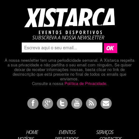
SUBSCREVA A NOSSA NEWSLETTER
A nossa newsletter tem uma periodicidade semanal. A Xistarca respeita
a sua privacidade e não partilha o seu email com ninguém. Se quiser
deixar de receber informações nossas, basta clicar no link de
desinscrição que está presente no final de todos os emails que
enviamos.
Consulte a nossa
Política de Privacidade
.
HOME
EVENTOS
SERVIÇOS
NOTÍCIAS
RESULTADOS
CONTACTOS