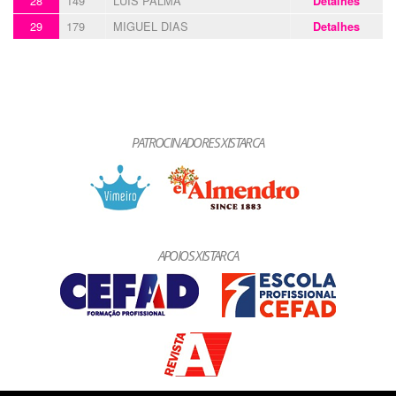
28
149
LUÍS PALMA
Detalhes
29
179
MIGUEL DIAS
Detalhes
PATROCINADORES XISTARCA
APOIOS XISTARCA