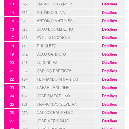
13
327
MÁRIO FERNANDES
Detalhes
14
232
ANTÓNIO SILVA
Detalhes
15
37
ANTÓNIO ANTUNES
Detalhes
16
323
JOÃO BOGALHEIRO
Detalhes
17
128
AVELINO SOARES
Detalhes
18
11
RUI CLETO
Detalhes
19
342
JOÃO CANHOTO
Detalhes
20
148
LUIS NEIVA
Detalhes
21
257
CARLOS BAPTISTA
Detalhes
22
137
FERNANDO M SANTOS
Detalhes
23
75
RAFAEL MARTINS
Detalhes
24
187
JOSÉ MARCELINO
Detalhes
25
321
FRANCISCO SILVEIRA
Detalhes
26
278
CARLOS BARRENTO
Detalhes
27
26
JOSÉ VERÍSSIMO
Detalhes