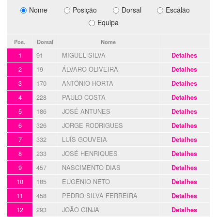
Nome
Posição
Dorsal
Escalão
Equipa
Pos.
Dorsal
Nome
1
91
MIGUEL SILVA
Detalhes
2
19
ÁLVARO OLIVEIRA
Detalhes
3
170
ANTÓNIO HORTA
Detalhes
4
228
PAULO COSTA
Detalhes
5
186
JOSÉ ANTUNES
Detalhes
6
326
JORGE RODRIGUES
Detalhes
7
332
LUÍS GOUVEIA
Detalhes
8
233
JOSÉ HENRIQUES
Detalhes
9
457
NASCIMENTO DIAS
Detalhes
10
185
EUGENIO NETO
Detalhes
11
458
PEDRO SILVA FERREIRA
Detalhes
12
293
JOÃO GINJA
Detalhes