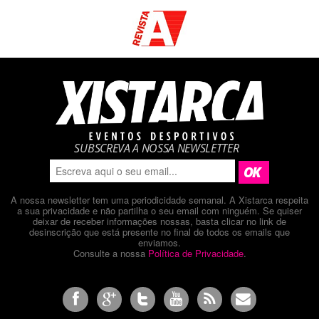
SUBSCREVA A NOSSA NEWSLETTER
A nossa newsletter tem uma periodicidade semanal. A Xistarca respeita
a sua privacidade e não partilha o seu email com ninguém. Se quiser
deixar de receber informações nossas, basta clicar no link de
desinscrição que está presente no final de todos os emails que
enviamos.
Consulte a nossa
Política de Privacidade
.