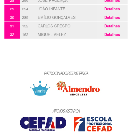
28
296
JOSÉ PROENÇA
Detalhes
29
294
JOÃO INFANTE
Detalhes
30
285
EMÍLIO GONÇALVES
Detalhes
31
132
CARLOS CRESPO
Detalhes
32
162
MIGUEL VELEZ
Detalhes
PATROCINADORES XISTARCA
APOIOS XISTARCA