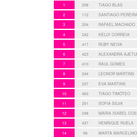
1
208
TIAGO BLAS
2
112
SANTIAGO PEREIR
3
204
RAFAEL MACHADO
4
242
KELLY CORREIA
5
417
RUBY NEIVA
6
423
ALEXANDRA AJETU
7
410
RAUL GOMES
8
244
LEONOR MARTINS
9
237
EVA MARTINS
10
463
TIAGO TIMÓTEO
11
251
SOFIA SILVA
12
248
MARIA ISABEL COS
13
437
HENRIQUE RUELA
14
66
MARTA MARCELINO