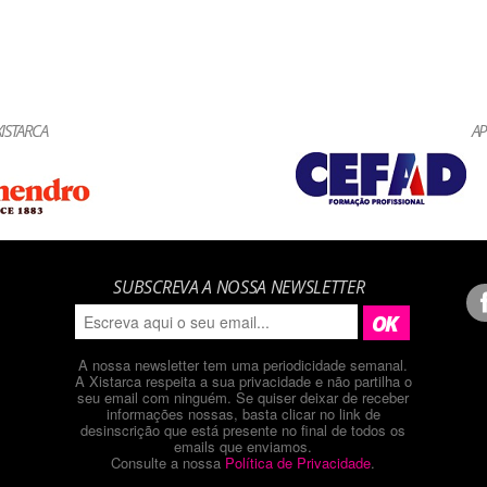
ISTARCA
AP
SUBSCREVA A NOSSA NEWSLETTER
A nossa newsletter tem uma periodicidade semanal.
A Xistarca respeita a sua privacidade e não partilha o
seu email com ninguém. Se quiser deixar de receber
informações nossas, basta clicar no link de
desinscrição que está presente no final de todos os
emails que enviamos.
Consulte a nossa
Política de Privacidade
.