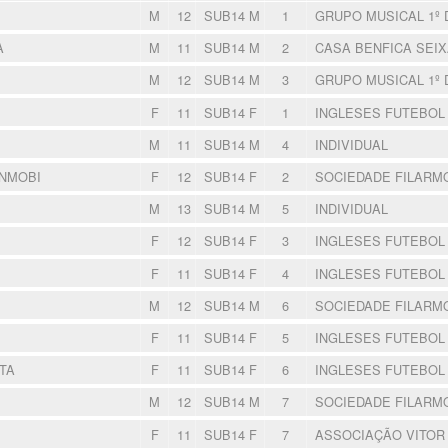
M
12
SUB14 M
1
GRUPO MUSICAL 1º
A
M
11
SUB14 M
2
CASA BENFICA SEI
M
12
SUB14 M
3
GRUPO MUSICAL 1º
F
11
SUB14 F
1
INGLESES FUTEBOL
M
11
SUB14 M
4
INDIVIDUAL
NMOBI
F
12
SUB14 F
2
SOCIEDADE FILARM
M
13
SUB14 M
5
INDIVIDUAL
F
12
SUB14 F
3
INGLESES FUTEBOL
F
11
SUB14 F
4
INGLESES FUTEBOL
M
12
SUB14 M
6
SOCIEDADE FILARM
F
11
SUB14 F
5
INGLESES FUTEBOL
TA
F
11
SUB14 F
6
INGLESES FUTEBOL
M
12
SUB14 M
7
SOCIEDADE FILARM
F
11
SUB14 F
7
ASSOCIAÇÃO VITOR